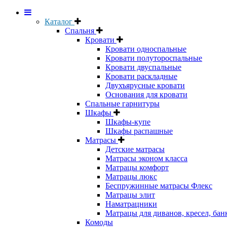
Каталог
Спальня
Кровати
Кровати односпальные
Кровати полутороспальные
Кровати двуспальные
Кровати раскладные
Двухъярусные кровати
Основания для кровати
Спальные гарнитуры
Шкафы
Шкафы-купе
Шкафы распашные
Матрасы
Детские матрасы
Матрасы эконом класса
Матрацы комфорт
Матрацы люкс
Беспружинные матрасы Флекс
Матрацы элит
Наматрацники
Матрацы для диванов, кресел, бан
Комоды