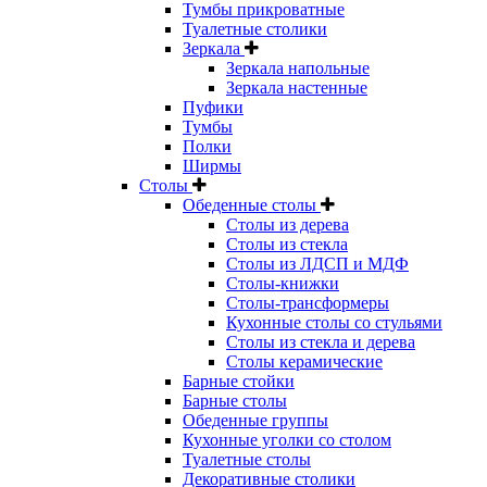
Тумбы прикроватные
Туалетные столики
Зеркала
Зеркала напольные
Зеркала настенные
Пуфики
Тумбы
Полки
Ширмы
Столы
Обеденные столы
Столы из дерева
Столы из стекла
Столы из ЛДСП и МДФ
Столы-книжки
Столы-трансформеры
Кухонные столы со стульями
Столы из стекла и дерева
Столы керамические
Барные стойки
Барные столы
Обеденные группы
Кухонные уголки со столом
Туалетные столы
Декоративные столики