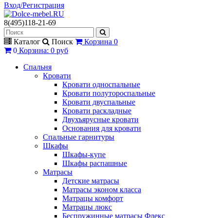
Вход/Регистрация
8(495)118-21-69
Каталог
Поиск
Корзина
0
0
Корзина
:
0 руб
Спальня
Кровати
Кровати односпальные
Кровати полутороспальные
Кровати двуспальные
Кровати раскладные
Двухъярусные кровати
Основания для кровати
Спальные гарнитуры
Шкафы
Шкафы-купе
Шкафы распашные
Матрасы
Детские матрасы
Матрасы эконом класса
Матрацы комфорт
Матрацы люкс
Беспружинные матрасы Флекс