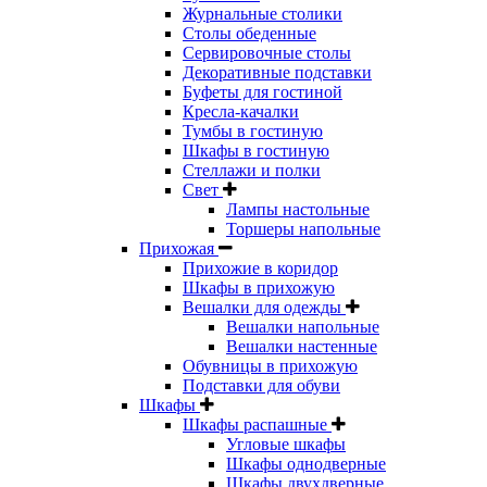
Журнальные столики
Столы обеденные
Сервировочные столы
Декоративные подставки
Буфеты для гостиной
Кресла-качалки
Тумбы в гостиную
Шкафы в гостиную
Стеллажи и полки
Свет
Лампы настольные
Торшеры напольные
Прихожая
Прихожие в коридор
Шкафы в прихожую
Вешалки для одежды
Вешалки напольные
Вешалки настенные
Обувницы в прихожую
Подставки для обуви
Шкафы
Шкафы распашные
Угловые шкафы
Шкафы однодверные
Шкафы двухдверные