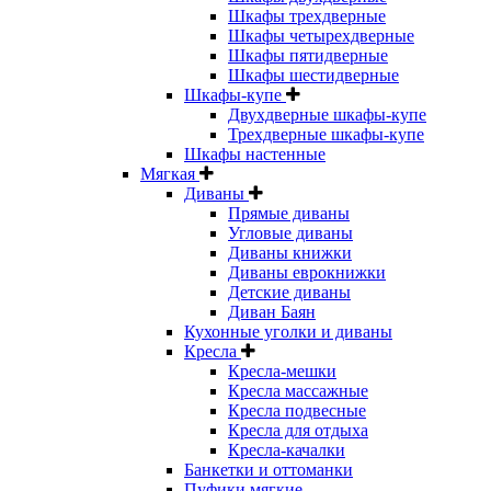
Шкафы трехдверные
Шкафы четырехдверные
Шкафы пятидверные
Шкафы шестидверные
Шкафы-купе
Двухдверные шкафы-купе
Трехдверные шкафы-купе
Шкафы настенные
Мягкая
Диваны
Прямые диваны
Угловые диваны
Диваны книжки
Диваны еврокнижки
Детские диваны
Диван Баян
Кухонные уголки и диваны
Кресла
Кресла-мешки
Кресла массажные
Кресла подвесные
Кресла для отдыха
Кресла-качалки
Банкетки и оттоманки
Пуфики мягкие