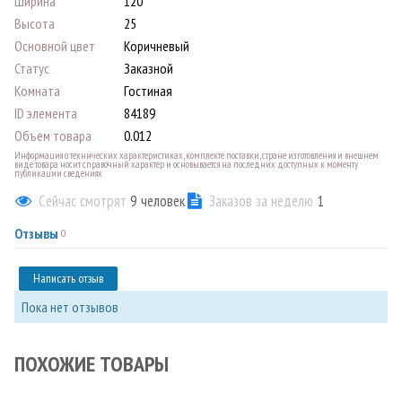
Ширина
120
Высота
25
Основной цвет
Коричневый
Статус
Заказной
Комната
Гостиная
ID элемента
84189
Объем товара
0.012
Информация о технических характеристиках, комплекте поставки, стране изготовления и внешнем
виде товара носит справочный характер и основывается на последних доступных к моменту
публикации сведениях
Сейчас смотрят
9
человек
Заказов за неделю
1
Отзывы
0
Написать отзыв
Пока нет отзывов
ПОХОЖИЕ ТОВАРЫ