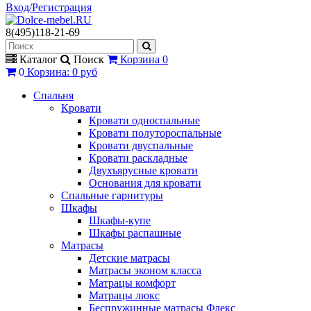
Вход/Регистрация
8(495)118-21-69
Каталог
Поиск
Корзина
0
0
Корзина
:
0 руб
Спальня
Кровати
Кровати односпальные
Кровати полутороспальные
Кровати двуспальные
Кровати раскладные
Двухъярусные кровати
Основания для кровати
Спальные гарнитуры
Шкафы
Шкафы-купе
Шкафы распашные
Матрасы
Детские матрасы
Матрасы эконом класса
Матрацы комфорт
Матрацы люкс
Беспружинные матрасы Флекс