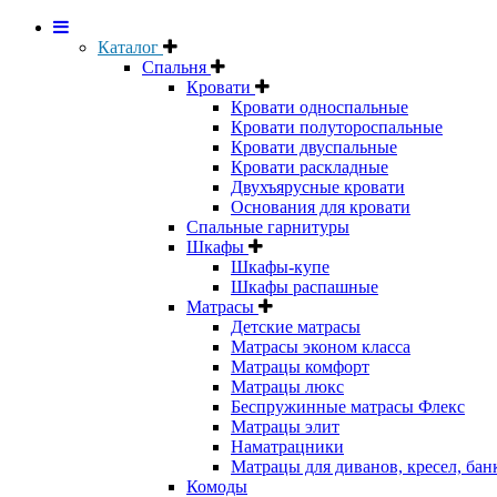
Каталог
Спальня
Кровати
Кровати односпальные
Кровати полутороспальные
Кровати двуспальные
Кровати раскладные
Двухъярусные кровати
Основания для кровати
Спальные гарнитуры
Шкафы
Шкафы-купе
Шкафы распашные
Матрасы
Детские матрасы
Матрасы эконом класса
Матрацы комфорт
Матрацы люкс
Беспружинные матрасы Флекс
Матрацы элит
Наматрацники
Матрацы для диванов, кресел, бан
Комоды