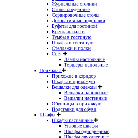
Журнальные столики
Столы обеденные
Сервировочные столы
Декоративные подставки
Буфеты для гостиной
Кресла-качалки
Тумбы в гостиную
Шкафы в гостиную
Стеллажи и полки
Свет
Лампы настольные
Торшеры напольные
Прихожая
Прихожие в коридор
Шкафы в прихожую
Вешалки для одежды
Вешалки напольные
Вешалки настенные
Обувницы в прихожую
Подставки для обуви
Шкафы
Шкафы распашные
Угловые шкафы
Шкафы однодверные
Шкафы двухдверные