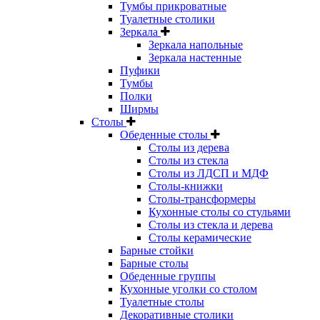
Тумбы прикроватные
Туалетные столики
Зеркала
Зеркала напольные
Зеркала настенные
Пуфики
Тумбы
Полки
Ширмы
Столы
Обеденные столы
Столы из дерева
Столы из стекла
Столы из ЛДСП и МДФ
Столы-книжки
Столы-трансформеры
Кухонные столы со стульями
Столы из стекла и дерева
Столы керамические
Барные стойки
Барные столы
Обеденные группы
Кухонные уголки со столом
Туалетные столы
Декоративные столики