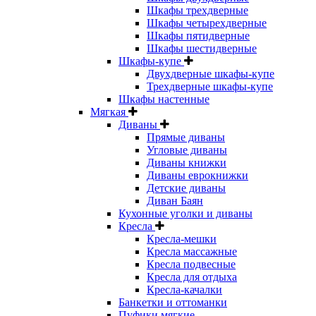
Шкафы трехдверные
Шкафы четырехдверные
Шкафы пятидверные
Шкафы шестидверные
Шкафы-купе
Двухдверные шкафы-купе
Трехдверные шкафы-купе
Шкафы настенные
Мягкая
Диваны
Прямые диваны
Угловые диваны
Диваны книжки
Диваны еврокнижки
Детские диваны
Диван Баян
Кухонные уголки и диваны
Кресла
Кресла-мешки
Кресла массажные
Кресла подвесные
Кресла для отдыха
Кресла-качалки
Банкетки и оттоманки
Пуфики мягкие