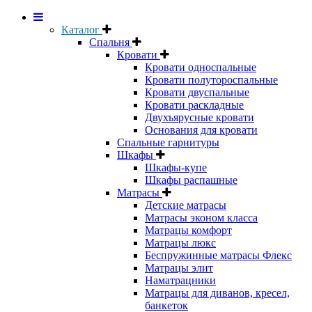
Каталог
Спальня
Кровати
Кровати односпальные
Кровати полутороспальные
Кровати двуспальные
Кровати раскладные
Двухъярусные кровати
Основания для кровати
Спальные гарнитуры
Шкафы
Шкафы-купе
Шкафы распашные
Матрасы
Детские матрасы
Матрасы эконом класса
Матрацы комфорт
Матрацы люкс
Беспружинные матрасы Флекс
Матрацы элит
Наматрацники
Матрацы для диванов, кресел,
банкеток