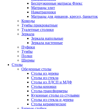
Беспружинные матрасы Флекс
Матрацы элит
Наматрацники
Матрацы для диванов, кресел, банкеток
Комоды
Тумбы прикроватные
Туалетные столики
Зеркала
Зеркала напольные
Зеркала настенные
Пуфики
Тумбы
Полки
Ширмы
Столы
Обеденные столы
Столы из дерева
Столы из стекла
Столы из ЛДСП и МДФ
Столы-книжки
Столы-трансформеры
Кухонные столы со стульями
Столы из стекла и дерева
Столы керамические
Барные стойки