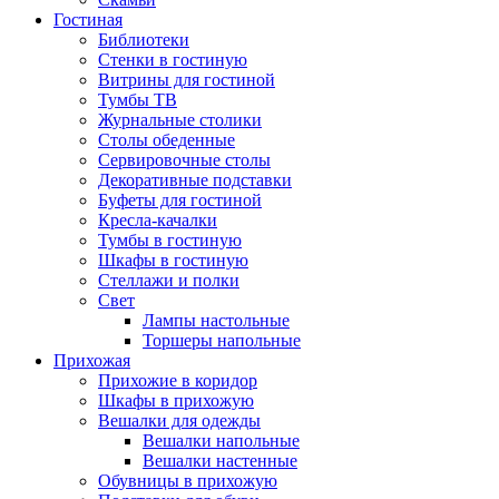
Гостиная
Библиотеки
Стенки в гостиную
Витрины для гостиной
Тумбы ТВ
Журнальные столики
Столы обеденные
Сервировочные столы
Декоративные подставки
Буфеты для гостиной
Кресла-качалки
Тумбы в гостиную
Шкафы в гостиную
Стеллажи и полки
Свет
Лампы настольные
Торшеры напольные
Прихожая
Прихожие в коридор
Шкафы в прихожую
Вешалки для одежды
Вешалки напольные
Вешалки настенные
Обувницы в прихожую