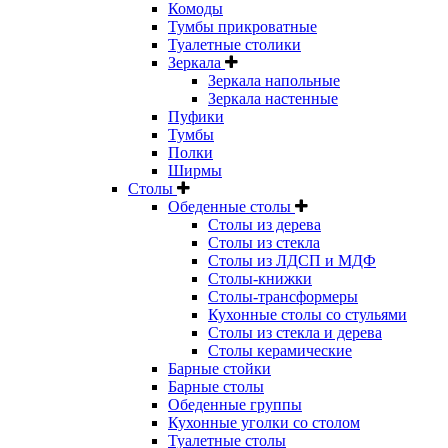
Комоды
Тумбы прикроватные
Туалетные столики
Зеркала
Зеркала напольные
Зеркала настенные
Пуфики
Тумбы
Полки
Ширмы
Столы
Обеденные столы
Столы из дерева
Столы из стекла
Столы из ЛДСП и МДФ
Столы-книжки
Столы-трансформеры
Кухонные столы со стульями
Столы из стекла и дерева
Столы керамические
Барные стойки
Барные столы
Обеденные группы
Кухонные уголки со столом
Туалетные столы