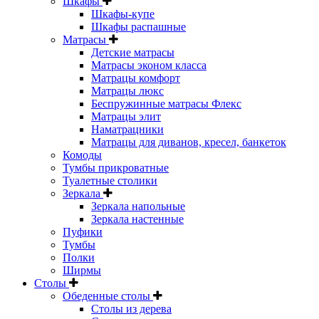
Шкафы
Шкафы-купе
Шкафы распашные
Матрасы
Детские матрасы
Матрасы эконом класса
Матрацы комфорт
Матрацы люкс
Беспружинные матрасы Флекс
Матрацы элит
Наматрацники
Матрацы для диванов, кресел, банкеток
Комоды
Тумбы прикроватные
Туалетные столики
Зеркала
Зеркала напольные
Зеркала настенные
Пуфики
Тумбы
Полки
Ширмы
Столы
Обеденные столы
Столы из дерева