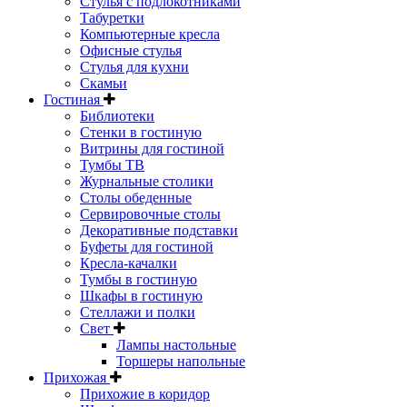
Стулья с подлокотниками
Табуретки
Компьютерные кресла
Офисные стулья
Стулья для кухни
Скамьи
Гостиная
Библиотеки
Стенки в гостиную
Витрины для гостиной
Тумбы ТВ
Журнальные столики
Столы обеденные
Сервировочные столы
Декоративные подставки
Буфеты для гостиной
Кресла-качалки
Тумбы в гостиную
Шкафы в гостиную
Стеллажи и полки
Свет
Лампы настольные
Торшеры напольные
Прихожая
Прихожие в коридор