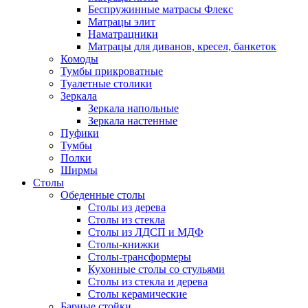
Беспружинные матрасы Флекс
Матрацы элит
Наматрацники
Матрацы для диванов, кресел, банкеток
Комоды
Тумбы прикроватные
Туалетные столики
Зеркала
Зеркала напольные
Зеркала настенные
Пуфики
Тумбы
Полки
Ширмы
Столы
Обеденные столы
Столы из дерева
Столы из стекла
Столы из ЛДСП и МДФ
Столы-книжки
Столы-трансформеры
Кухонные столы со стульями
Столы из стекла и дерева
Столы керамические
Барные стойки