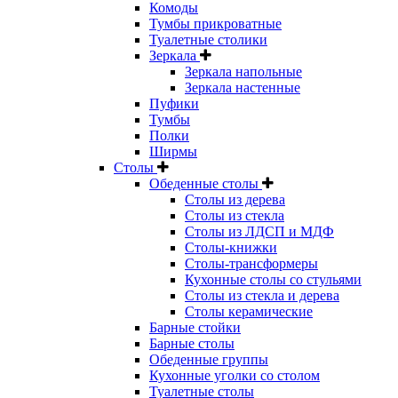
Комоды
Тумбы прикроватные
Туалетные столики
Зеркала
Зеркала напольные
Зеркала настенные
Пуфики
Тумбы
Полки
Ширмы
Столы
Обеденные столы
Столы из дерева
Столы из стекла
Столы из ЛДСП и МДФ
Столы-книжки
Столы-трансформеры
Кухонные столы со стульями
Столы из стекла и дерева
Столы керамические
Барные стойки
Барные столы
Обеденные группы
Кухонные уголки со столом
Туалетные столы