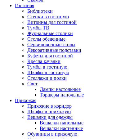
Гостиная
Библиотеки
Стенки в гостиную
Витрины для гостиной
Тумбы ТВ
Журнальные столики
Столы обеденные
Сервировочные столы
Декоративные подставки
Буфеты для гостиной
Кресла-качалки
Тумбы в гостиную
Шкафы в гостиную
Стеллажи и полки
Свет
Лампы настольные
Торшеры напольные
Прихожая
Прихожие в коридор
Шкафы в прихожую
Вешалки для одежды
Вешалки напольные
Вешалки настенные
Обувницы в прихожую