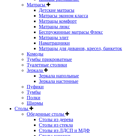
Матрасы
Детские матрасы
Матрасы эконом класса
Матрацы комфорт
Матрацы люкс
Беспружинные матрасы Флекс
Матрацы элит
Наматрацники
Матрацы для диванов, кресел, банкеток
Комоды
Тумбы прикроватные
Туалетные столики
Зеркала
Зеркала напольные
Зеркала настенные
Пуфики
Тумбы
Полки
Ширмы
Столы
Обеденные столы
Столы из дерева
Столы из стекла
Столы из ЛДСП и МДФ
Столы-книжки