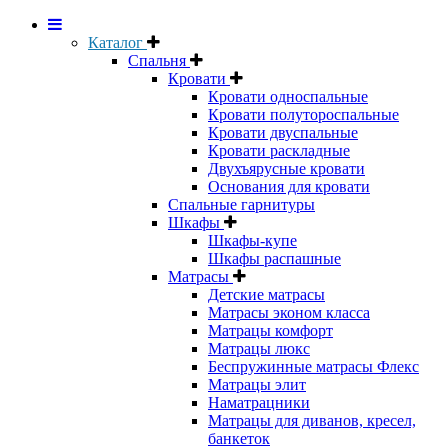
Каталог
Спальня
Кровати
Кровати односпальные
Кровати полутороспальные
Кровати двуспальные
Кровати раскладные
Двухъярусные кровати
Основания для кровати
Спальные гарнитуры
Шкафы
Шкафы-купе
Шкафы распашные
Матрасы
Детские матрасы
Матрасы эконом класса
Матрацы комфорт
Матрацы люкс
Беспружинные матрасы Флекс
Матрацы элит
Наматрацники
Матрацы для диванов, кресел,
банкеток