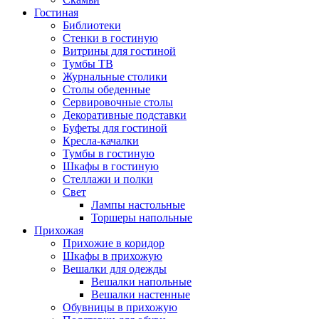
Гостиная
Библиотеки
Стенки в гостиную
Витрины для гостиной
Тумбы ТВ
Журнальные столики
Столы обеденные
Сервировочные столы
Декоративные подставки
Буфеты для гостиной
Кресла-качалки
Тумбы в гостиную
Шкафы в гостиную
Стеллажи и полки
Свет
Лампы настольные
Торшеры напольные
Прихожая
Прихожие в коридор
Шкафы в прихожую
Вешалки для одежды
Вешалки напольные
Вешалки настенные
Обувницы в прихожую