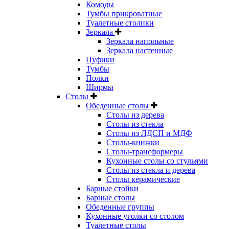
Комоды
Тумбы прикроватные
Туалетные столики
Зеркала
Зеркала напольные
Зеркала настенные
Пуфики
Тумбы
Полки
Ширмы
Столы
Обеденные столы
Столы из дерева
Столы из стекла
Столы из ЛДСП и МДФ
Столы-книжки
Столы-трансформеры
Кухонные столы со стульями
Столы из стекла и дерева
Столы керамические
Барные стойки
Барные столы
Обеденные группы
Кухонные уголки со столом
Туалетные столы