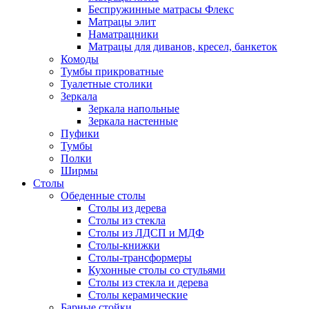
Беспружинные матрасы Флекс
Матрацы элит
Наматрацники
Матрацы для диванов, кресел, банкеток
Комоды
Тумбы прикроватные
Туалетные столики
Зеркала
Зеркала напольные
Зеркала настенные
Пуфики
Тумбы
Полки
Ширмы
Столы
Обеденные столы
Столы из дерева
Столы из стекла
Столы из ЛДСП и МДФ
Столы-книжки
Столы-трансформеры
Кухонные столы со стульями
Столы из стекла и дерева
Столы керамические
Барные стойки