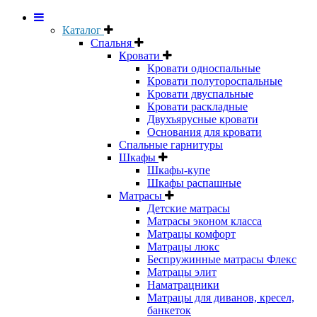
Каталог
Спальня
Кровати
Кровати односпальные
Кровати полутороспальные
Кровати двуспальные
Кровати раскладные
Двухъярусные кровати
Основания для кровати
Спальные гарнитуры
Шкафы
Шкафы-купе
Шкафы распашные
Матрасы
Детские матрасы
Матрасы эконом класса
Матрацы комфорт
Матрацы люкс
Беспружинные матрасы Флекс
Матрацы элит
Наматрацники
Матрацы для диванов, кресел,
банкеток