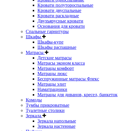
Кровати полутороспальные
Кровати двуспальные
Кровати раскладные
Двухъярусные кровати
Основания для кровати
Спальные гарнитуры
Шкафы
Шкафы-купе
Шкафы распашные
Матрасы
Детские матрасы
Матрасы эконом класса
Матрацы комфорт
Матрацы люкс
Беспружинные матрасы Флекс
Матрацы элит
Наматрацники
Матрацы для диванов, кресел, банкеток
Комоды
Тумбы прикроватные
Туалетные столики
Зеркала
Зеркала напольные
Зеркала настенные