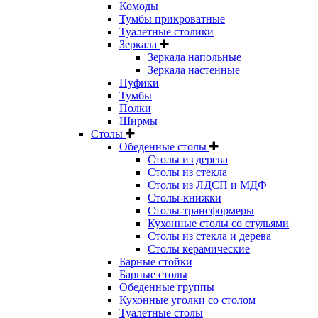
Комоды
Тумбы прикроватные
Туалетные столики
Зеркала
Зеркала напольные
Зеркала настенные
Пуфики
Тумбы
Полки
Ширмы
Столы
Обеденные столы
Столы из дерева
Столы из стекла
Столы из ЛДСП и МДФ
Столы-книжки
Столы-трансформеры
Кухонные столы со стульями
Столы из стекла и дерева
Столы керамические
Барные стойки
Барные столы
Обеденные группы
Кухонные уголки со столом
Туалетные столы