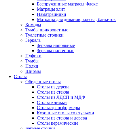
Беспружинные матрасы Флекс
Матрацы элит
Наматрацники
Матрацы для диванов, кресел, банкеток
Комоды
Тумбы прикроватные
Туалетные столики
Зеркала
Зеркала напольные
Зеркала настенные
Пуфики
Тумбы
Полки
Ширмы
Столы
Обеденные столы
Столы из дерева
Столы из стекла
Столы из ЛДСП и МДФ
Столы-книжки
Столы-трансформеры
Кухонные столы со стульями
Столы из стекла и дерева
Столы керамические
Барные стойки