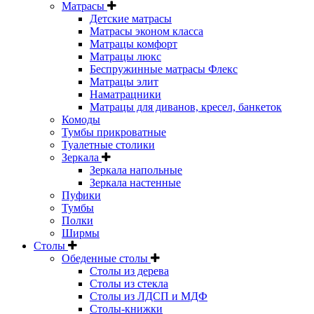
Матрасы
Детские матрасы
Матрасы эконом класса
Матрацы комфорт
Матрацы люкс
Беспружинные матрасы Флекс
Матрацы элит
Наматрацники
Матрацы для диванов, кресел, банкеток
Комоды
Тумбы прикроватные
Туалетные столики
Зеркала
Зеркала напольные
Зеркала настенные
Пуфики
Тумбы
Полки
Ширмы
Столы
Обеденные столы
Столы из дерева
Столы из стекла
Столы из ЛДСП и МДФ
Столы-книжки