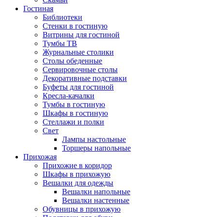
Гостиная
Библиотеки
Стенки в гостиную
Витрины для гостиной
Тумбы ТВ
Журнальные столики
Столы обеденные
Сервировочные столы
Декоративные подставки
Буфеты для гостиной
Кресла-качалки
Тумбы в гостиную
Шкафы в гостиную
Стеллажи и полки
Свет
Лампы настольные
Торшеры напольные
Прихожая
Прихожие в коридор
Шкафы в прихожую
Вешалки для одежды
Вешалки напольные
Вешалки настенные
Обувницы в прихожую