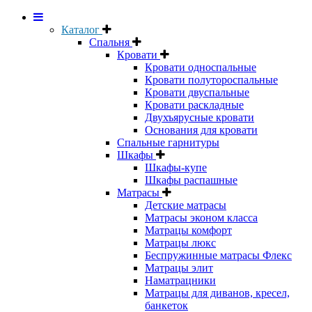
Каталог
Спальня
Кровати
Кровати односпальные
Кровати полутороспальные
Кровати двуспальные
Кровати раскладные
Двухъярусные кровати
Основания для кровати
Спальные гарнитуры
Шкафы
Шкафы-купе
Шкафы распашные
Матрасы
Детские матрасы
Матрасы эконом класса
Матрацы комфорт
Матрацы люкс
Беспружинные матрасы Флекс
Матрацы элит
Наматрацники
Матрацы для диванов, кресел,
банкеток