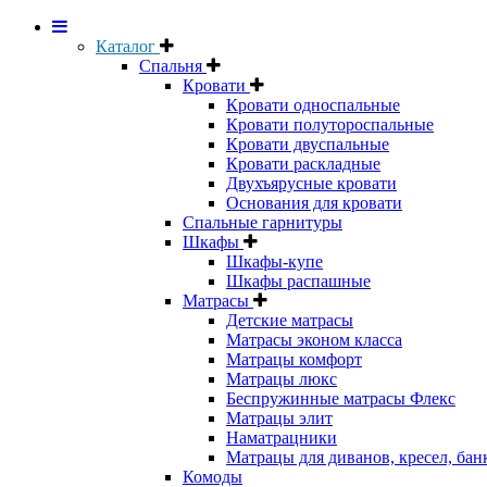
Каталог
Спальня
Кровати
Кровати односпальные
Кровати полутороспальные
Кровати двуспальные
Кровати раскладные
Двухъярусные кровати
Основания для кровати
Спальные гарнитуры
Шкафы
Шкафы-купе
Шкафы распашные
Матрасы
Детские матрасы
Матрасы эконом класса
Матрацы комфорт
Матрацы люкс
Беспружинные матрасы Флекс
Матрацы элит
Наматрацники
Матрацы для диванов, кресел, бан
Комоды