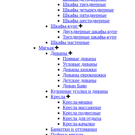
Шкафы трехдверные
Шкафы четырехдверные
Шкафы пятидверные
Шкафы шестидверные
Шкафы-купе
Двухдверные шкафы-купе
Трехдверные шкафы-купе
Шкафы настенные
Мягкая
Диваны
Прямые диваны
Угловые диваны
Диваны книжки
Диваны еврокнижки
Детские диваны
Диван Баян
Кухонные уголки и диваны
Кресла
Кресла-мешки
Кресла массажные
Кресла подвесные
Кресла для отдыха
Кресла-качалки
Банкетки и оттоманки
Пуфики мягкие