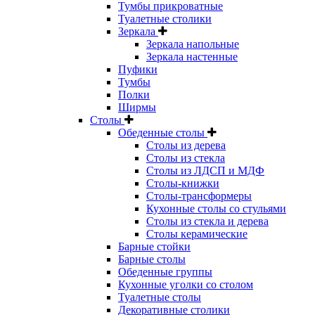
Тумбы прикроватные
Туалетные столики
Зеркала
Зеркала напольные
Зеркала настенные
Пуфики
Тумбы
Полки
Ширмы
Столы
Обеденные столы
Столы из дерева
Столы из стекла
Столы из ЛДСП и МДФ
Столы-книжки
Столы-трансформеры
Кухонные столы со стульями
Столы из стекла и дерева
Столы керамические
Барные стойки
Барные столы
Обеденные группы
Кухонные уголки со столом
Туалетные столы
Декоративные столики