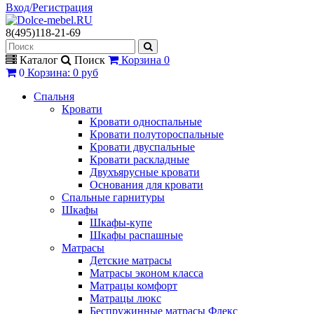
Вход/Регистрация
8(495)118-21-69
Каталог
Поиск
Корзина
0
0
Корзина
:
0 руб
Спальня
Кровати
Кровати односпальные
Кровати полутороспальные
Кровати двуспальные
Кровати раскладные
Двухъярусные кровати
Основания для кровати
Спальные гарнитуры
Шкафы
Шкафы-купе
Шкафы распашные
Матрасы
Детские матрасы
Матрасы эконом класса
Матрацы комфорт
Матрацы люкс
Беспружинные матрасы Флекс