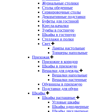
Журнальные столики
Столы обеденные
Сервировочные столы
Декоративные подставки
Буфеты для гостиной
Кресла-качалки
Тумбы в гостиную
Шкафы в гостиную
Стеллажи и полки
Свет
Лампы настольные
Торшеры напольные
Прихожая
Прихожие в коридор
Шкафы в прихожую
Вешалки для одежды
Вешалки напольные
Вешалки настенные
Обувницы в прихожую
Подставки для обуви
Шкафы
Шкафы распашные
Угловые шкафы
Шкафы однодверные
Шкафы двухдверные