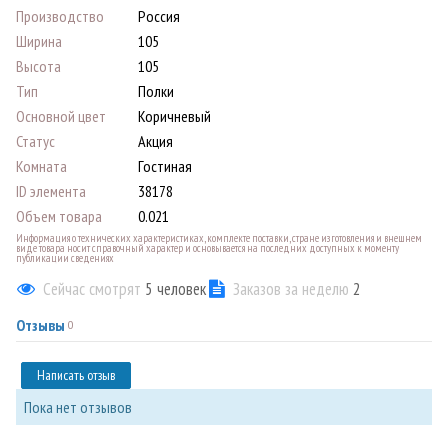
Производство
Россия
Ширина
105
Высота
105
Тип
Полки
Основной цвет
Коричневый
Статус
Акция
Комната
Гостиная
ID элемента
38178
Объем товара
0.021
Информация о технических характеристиках, комплекте поставки, стране изготовления и внешнем
виде товара носит справочный характер и основывается на последних доступных к моменту
публикации сведениях
Сейчас смотрят
5
человек
Заказов за неделю
2
Отзывы
0
Написать отзыв
Пока нет отзывов