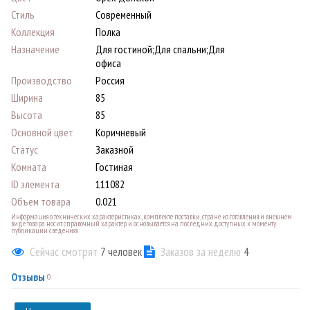
Стиль
Современный
Коллекция
Полка
Назначение
Для гостиной;Для спальни;Для
офиса
Производство
Россия
Ширина
85
Высота
85
Основной цвет
Коричневый
Статус
Заказной
Комната
Гостиная
ID элемента
111082
Объем товара
0.021
Информация о технических характеристиках, комплекте поставки, стране изготовления и внешнем
виде товара носит справочный характер и основывается на последних доступных к моменту
публикации сведениях
Сейчас смотрят
7
человек
Заказов за неделю
4
Отзывы
0