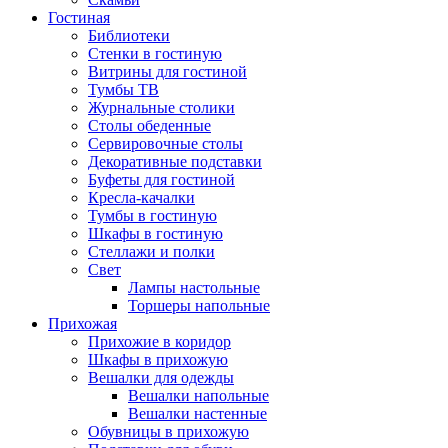
Гостиная
Библиотеки
Стенки в гостиную
Витрины для гостиной
Тумбы ТВ
Журнальные столики
Столы обеденные
Сервировочные столы
Декоративные подставки
Буфеты для гостиной
Кресла-качалки
Тумбы в гостиную
Шкафы в гостиную
Стеллажи и полки
Свет
Лампы настольные
Торшеры напольные
Прихожая
Прихожие в коридор
Шкафы в прихожую
Вешалки для одежды
Вешалки напольные
Вешалки настенные
Обувницы в прихожую