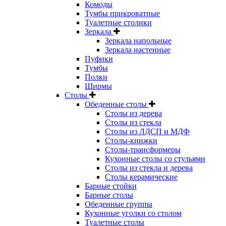
Комоды
Тумбы прикроватные
Туалетные столики
Зеркала
Зеркала напольные
Зеркала настенные
Пуфики
Тумбы
Полки
Ширмы
Столы
Обеденные столы
Столы из дерева
Столы из стекла
Столы из ЛДСП и МДФ
Столы-книжки
Столы-трансформеры
Кухонные столы со стульями
Столы из стекла и дерева
Столы керамические
Барные стойки
Барные столы
Обеденные группы
Кухонные уголки со столом
Туалетные столы