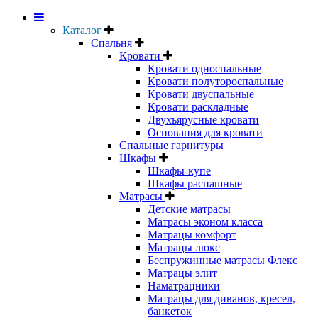
Каталог
Спальня
Кровати
Кровати односпальные
Кровати полутороспальные
Кровати двуспальные
Кровати раскладные
Двухъярусные кровати
Основания для кровати
Спальные гарнитуры
Шкафы
Шкафы-купе
Шкафы распашные
Матрасы
Детские матрасы
Матрасы эконом класса
Матрацы комфорт
Матрацы люкс
Беспружинные матрасы Флекс
Матрацы элит
Наматрацники
Матрацы для диванов, кресел,
банкеток