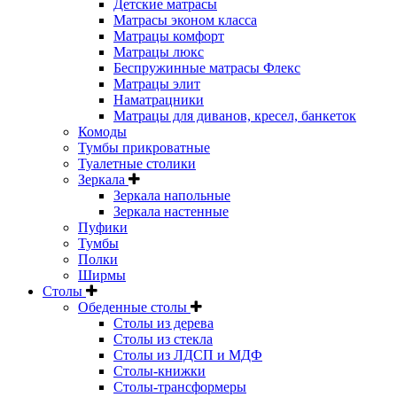
Детские матрасы
Матрасы эконом класса
Матрацы комфорт
Матрацы люкс
Беспружинные матрасы Флекс
Матрацы элит
Наматрацники
Матрацы для диванов, кресел, банкеток
Комоды
Тумбы прикроватные
Туалетные столики
Зеркала
Зеркала напольные
Зеркала настенные
Пуфики
Тумбы
Полки
Ширмы
Столы
Обеденные столы
Столы из дерева
Столы из стекла
Столы из ЛДСП и МДФ
Столы-книжки
Столы-трансформеры