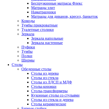
Беспружинные матрасы Флекс
Матрацы элит
Наматрацники
Матрацы для диванов, кресел, банкеток
Комоды
Тумбы прикроватные
Туалетные столики
Зеркала
Зеркала напольные
Зеркала настенные
Пуфики
Тумбы
Полки
Ширмы
Столы
Обеденные столы
Столы из дерева
Столы из стекла
Столы из ЛДСП и МДФ
Столы-книжки
Столы-трансформеры
Кухонные столы со стульями
Столы из стекла и дерева
Столы керамические
Барные стойки