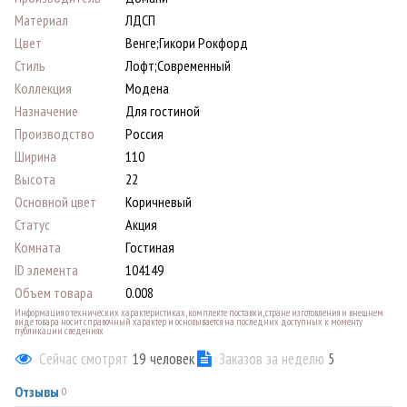
Материал
ЛДСП
Цвет
Венге;Гикори Рокфорд
Стиль
Лофт;Современный
Коллекция
Модена
Назначение
Для гостиной
Производство
Россия
Ширина
110
Высота
22
Основной цвет
Коричневый
Статус
Акция
Комната
Гостиная
ID элемента
104149
Объем товара
0.008
Информация о технических характеристиках, комплекте поставки, стране изготовления и внешнем
виде товара носит справочный характер и основывается на последних доступных к моменту
публикации сведениях
Сейчас смотрят
19
человек
Заказов за неделю
5
Отзывы
0