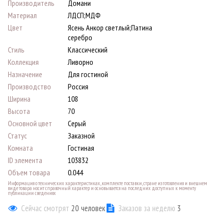
Производитель
Домани
Материал
ЛДСП;МДФ
Цвет
Ясень Анкор светлый;Патина
серебро
Стиль
Классический
Коллекция
Ливорно
Назначение
Для гостиной
Производство
Россия
Ширина
108
Высота
70
Основной цвет
Серый
Статус
Заказной
Комната
Гостиная
ID элемента
103832
Объем товара
0.044
Информация о технических характеристиках, комплекте поставки, стране изготовления и внешнем
виде товара носит справочный характер и основывается на последних доступных к моменту
публикации сведениях
Сейчас смотрят
20
человек
Заказов за неделю
3