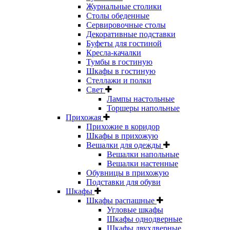
Журнальные столики
Столы обеденные
Сервировочные столы
Декоративные подставки
Буфеты для гостиной
Кресла-качалки
Тумбы в гостиную
Шкафы в гостиную
Стеллажи и полки
Свет
Лампы настольные
Торшеры напольные
Прихожая
Прихожие в коридор
Шкафы в прихожую
Вешалки для одежды
Вешалки напольные
Вешалки настенные
Обувницы в прихожую
Подставки для обуви
Шкафы
Шкафы распашные
Угловые шкафы
Шкафы однодверные
Шкафы двухдверные