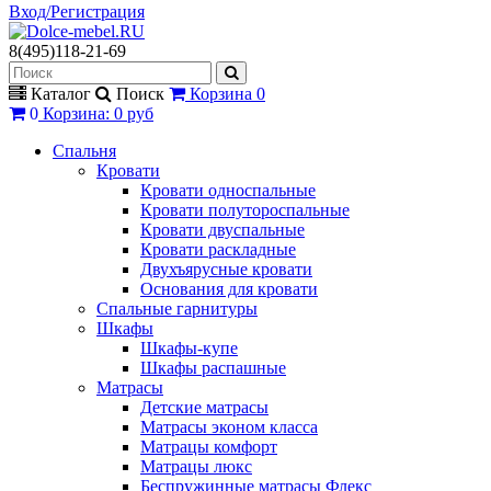
Вход/Регистрация
8(495)118-21-69
Каталог
Поиск
Корзина
0
0
Корзина
:
0 руб
Спальня
Кровати
Кровати односпальные
Кровати полутороспальные
Кровати двуспальные
Кровати раскладные
Двухъярусные кровати
Основания для кровати
Спальные гарнитуры
Шкафы
Шкафы-купе
Шкафы распашные
Матрасы
Детские матрасы
Матрасы эконом класса
Матрацы комфорт
Матрацы люкс
Беспружинные матрасы Флекс