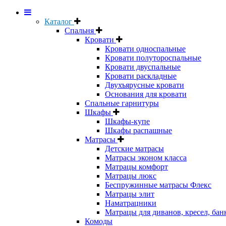
Каталог
Спальня
Кровати
Кровати односпальные
Кровати полутороспальные
Кровати двуспальные
Кровати раскладные
Двухъярусные кровати
Основания для кровати
Спальные гарнитуры
Шкафы
Шкафы-купе
Шкафы распашные
Матрасы
Детские матрасы
Матрасы эконом класса
Матрацы комфорт
Матрацы люкс
Беспружинные матрасы Флекс
Матрацы элит
Наматрацники
Матрацы для диванов, кресел, бан
Комоды