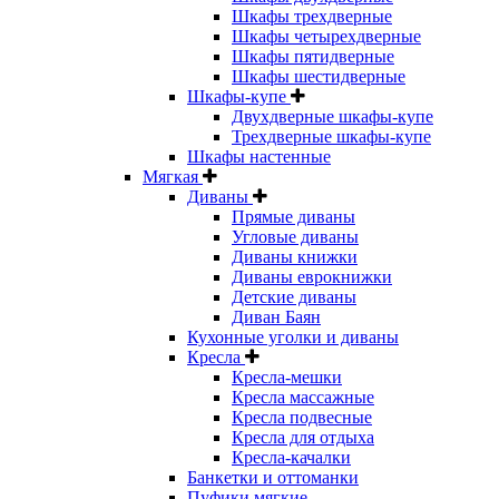
Шкафы трехдверные
Шкафы четырехдверные
Шкафы пятидверные
Шкафы шестидверные
Шкафы-купе
Двухдверные шкафы-купе
Трехдверные шкафы-купе
Шкафы настенные
Мягкая
Диваны
Прямые диваны
Угловые диваны
Диваны книжки
Диваны еврокнижки
Детские диваны
Диван Баян
Кухонные уголки и диваны
Кресла
Кресла-мешки
Кресла массажные
Кресла подвесные
Кресла для отдыха
Кресла-качалки
Банкетки и оттоманки
Пуфики мягкие