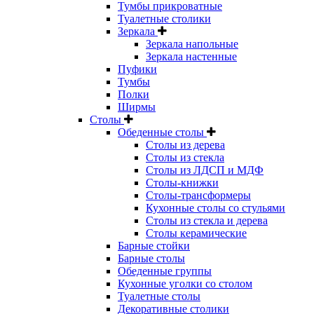
Тумбы прикроватные
Туалетные столики
Зеркала
Зеркала напольные
Зеркала настенные
Пуфики
Тумбы
Полки
Ширмы
Столы
Обеденные столы
Столы из дерева
Столы из стекла
Столы из ЛДСП и МДФ
Столы-книжки
Столы-трансформеры
Кухонные столы со стульями
Столы из стекла и дерева
Столы керамические
Барные стойки
Барные столы
Обеденные группы
Кухонные уголки со столом
Туалетные столы
Декоративные столики