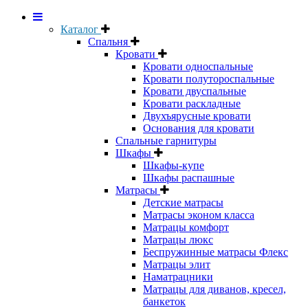
Каталог
Спальня
Кровати
Кровати односпальные
Кровати полутороспальные
Кровати двуспальные
Кровати раскладные
Двухъярусные кровати
Основания для кровати
Спальные гарнитуры
Шкафы
Шкафы-купе
Шкафы распашные
Матрасы
Детские матрасы
Матрасы эконом класса
Матрацы комфорт
Матрацы люкс
Беспружинные матрасы Флекс
Матрацы элит
Наматрацники
Матрацы для диванов, кресел,
банкеток