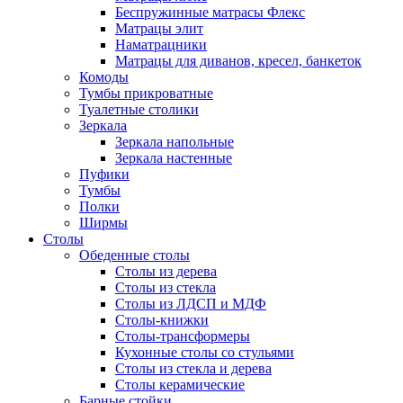
Беспружинные матрасы Флекс
Матрацы элит
Наматрацники
Матрацы для диванов, кресел, банкеток
Комоды
Тумбы прикроватные
Туалетные столики
Зеркала
Зеркала напольные
Зеркала настенные
Пуфики
Тумбы
Полки
Ширмы
Столы
Обеденные столы
Столы из дерева
Столы из стекла
Столы из ЛДСП и МДФ
Столы-книжки
Столы-трансформеры
Кухонные столы со стульями
Столы из стекла и дерева
Столы керамические
Барные стойки