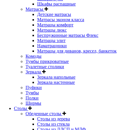
Шкафы распашные
Матрасы
Детские матрасы
Матрасы эконом класса
Матрацы комфорт
Матрацы люкс
Беспружинные матрасы Флекс
Матрацы элит
Наматрацники
Матрацы для диванов, кресел, банкеток
Комоды
Тумбы прикроватные
Туалетные столики
Зеркала
Зеркала напольные
Зеркала настенные
Пуфики
Тумбы
Полки
Ширмы
Столы
Обеденные столы
Столы из дерева
Столы из стекла
Столы из ЛДСП и МДФ