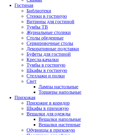
Гостиная
Библиотеки
Стенки в гостиную
Витрины для гостиной
Тумбы ТВ
Журнальные столики
Столы обеденные
Сервировочные столы
Декоративные подставки
Буфеты для гостиной
Кресла-качалки
Тумбы в гостиную
Шкафы в гостиную
Стеллажи и полки
Свет
Лампы настольные
Торшеры напольные
Прихожая
Прихожие в коридор
Шкафы в прихожую
Вешалки для одежды
Вешалки напольные
Вешалки настенные
Обувницы в прихожую