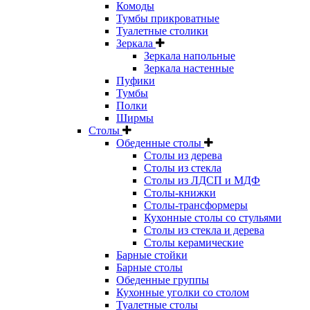
Комоды
Тумбы прикроватные
Туалетные столики
Зеркала
Зеркала напольные
Зеркала настенные
Пуфики
Тумбы
Полки
Ширмы
Столы
Обеденные столы
Столы из дерева
Столы из стекла
Столы из ЛДСП и МДФ
Столы-книжки
Столы-трансформеры
Кухонные столы со стульями
Столы из стекла и дерева
Столы керамические
Барные стойки
Барные столы
Обеденные группы
Кухонные уголки со столом
Туалетные столы