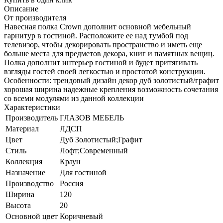
Описание
От производителя
Навесная полка Crown дополнит основной мебельный
гарнитур в гостиной. Расположите ее над тумбой под
телевизор, чтобы декорировать пространство и иметь еще
больше места для предметов декора, книг и памятных вещиц.
Полка дополнит интерьер гостиной и будет притягивать
взгляды гостей своей легкостью и простотой конструкции.
Особенности: трендовый дизайн декор дуб золотистый/графит
хорошая ширина надежные крепления возможность сочетания
со всеми модулями из данной коллекции
Характеристики
Производитель
ГЛАЗОВ МЕБЕЛЬ
Материал
ЛДСП
Цвет
Дуб Золотистый;Графит
Стиль
Лофт;Современный
Коллекция
Краун
Назначение
Для гостиной
Производство
Россия
Ширина
120
Высота
20
Основной цвет
Коричневый