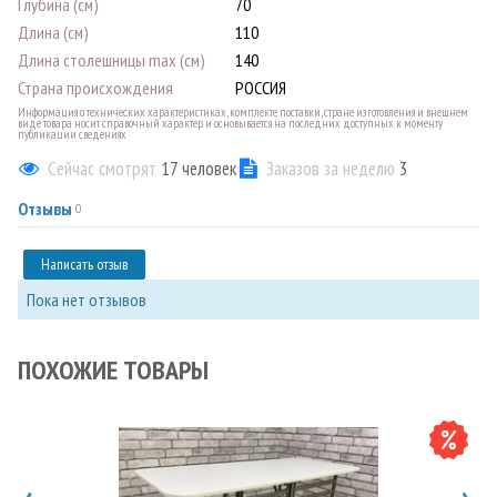
Глубина (см)
70
Длина (см)
110
Длина столешницы max (см)
140
Страна происхождения
РОССИЯ
Информация о технических характеристиках, комплекте поставки, стране изготовления и внешнем
виде товара носит справочный характер и основывается на последних доступных к моменту
публикации сведениях
Сейчас смотрят
17
человек
Заказов за неделю
3
Отзывы
0
Написать отзыв
Пока нет отзывов
ПОХОЖИЕ ТОВАРЫ