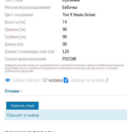
Механизм раскладывания
Бабочка
Цвет основания
Тон 9 Эмаль белая
Высота (см)
74
Ширина (см)
90
Глубина (см)
90
Длина (см)
90
Длина столешницы max (см)
120
Страна происхождения
РОССИЯ
Информация о технических характеристиках, комплекте поставки, стране изготовления и внешнем
виде товара носит справочный характер и основывается на последних доступных к моменту
публикации сведениях
Сейчас смотрят
17
человек
Заказов за неделю
2
Отзывы
0
Написать отзыв
Пока нет отзывов