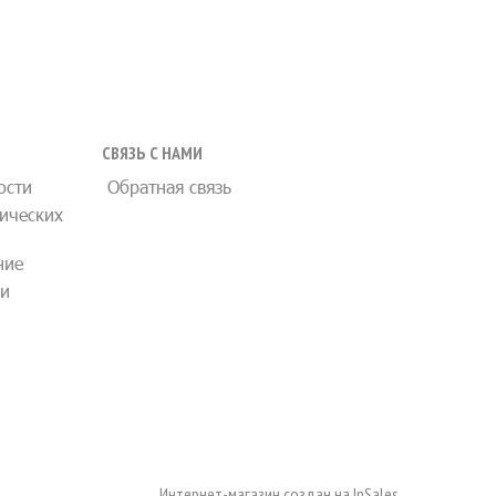
СВЯЗЬ С НАМИ
ости
Обратная связь
ических
ние
ии
Интернет-магазин создан на
InSales