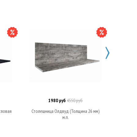
1980 руб
4550 руб
Под заказ
гловая
Столешница Олдвуд (Толщина 26 мм)
Столешниц
м.п.
т