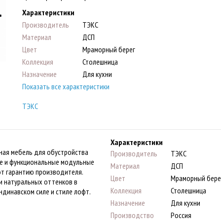
Характеристики
Производитель
ТЭКС
Материал
ДСП
Цвет
Мраморный берег
Коллекция
Столешница
Назначение
Для кухни
Показать все характеристики
ТЭКС
Характеристики
нная мебель для обустройства
Производитель
ТЭКС
ные и функциональные модульные
Материал
ДСП
ют гарантию производителя.
Цвет
Мраморный бере
и натуральных оттенков в
Коллекция
Столешница
ндинавском силе и стиле лофт.
Назначение
Для кухни
Производство
Россия