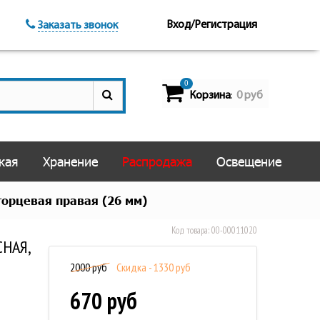
Вход/Регистрация
Заказать звонок
0
Корзина
0 руб
:
кая
Хранение
Распродажа
Освещение
орцевая правая (26 мм)
Код товара:
00-00011020
СНАЯ,
2000 руб
Скидка - 1330 руб
670 руб