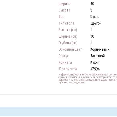
Ширина
30
Высота
1
Тип
Кухни
Тип стола
Другой
Высота (см)
1
Ширина (см)
30
Глубина (см)
1
Основной цвет
Коричневый
Статус
Заказной
Комната
Кухня
ID элемента
47994
Информация о технических характеристиках, комплек
стране изготовления и внешнем виде товара носит с
характер и основывается на последних доступных к 
публикации сведениях