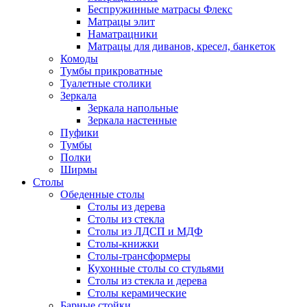
Беспружинные матрасы Флекс
Матрацы элит
Наматрацники
Матрацы для диванов, кресел, банкеток
Комоды
Тумбы прикроватные
Туалетные столики
Зеркала
Зеркала напольные
Зеркала настенные
Пуфики
Тумбы
Полки
Ширмы
Столы
Обеденные столы
Столы из дерева
Столы из стекла
Столы из ЛДСП и МДФ
Столы-книжки
Столы-трансформеры
Кухонные столы со стульями
Столы из стекла и дерева
Столы керамические
Барные стойки