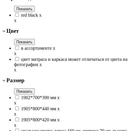
Показать
red black
x
x
Цвет
Показать
в ассортименте
x
x
цвет матраса и каркаса может отличаться от цвета на
фотографии
x
x
Размер
Показать
1902*700*390 мм
x
x
1905*800*440 мм
x
x
1905*800*420 мм
x
x
спальное место: длина 160 см. ширина 70 см. высота