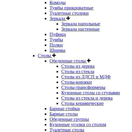
Комоды
Тумбы прикроватные
Туалетные столики
Зеркала
Зеркала напольные
Зеркала настенные
Пуфики
Тумбы
Полки
Ширмы
Столы
Обеденные столы
Столы из дерева
Столы из стекла
Столы из ЛДСП и МДФ
Столы-книжки
Столы-трансформеры
Кухонные столы со стульями
Столы из стекла и дерева
Столы керамические
Барные стойки
Барные столы
Обеденные группы
Кухонные уголки со столом
Туалетные столы