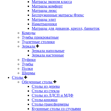
Матрасы эконом класса
Матрацы комфорт
Матрацы люкс
Беспружинные матрасы Флекс
Матрацы элит
Наматрацники
Матрацы для диванов, кресел, банкеток
Комоды
Тумбы прикроватные
Туалетные столики
Зеркала
Зеркала напольные
Зеркала настенные
Пуфики
Тумбы
Полки
Ширмы
Столы
Обеденные столы
Столы из дерева
Столы из стекла
Столы из ЛДСП и МДФ
Столы-книжки
Столы-трансформеры
Кухонные столы со стульями