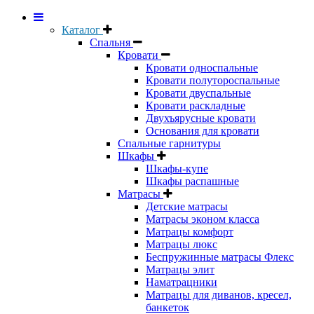
Каталог
Спальня
Кровати
Кровати односпальные
Кровати полутороспальные
Кровати двуспальные
Кровати раскладные
Двухъярусные кровати
Основания для кровати
Спальные гарнитуры
Шкафы
Шкафы-купе
Шкафы распашные
Матрасы
Детские матрасы
Матрасы эконом класса
Матрацы комфорт
Матрацы люкс
Беспружинные матрасы Флекс
Матрацы элит
Наматрацники
Матрацы для диванов, кресел,
банкеток