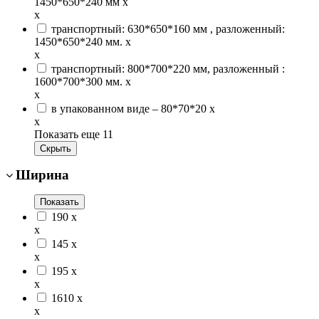
1450*650*240 мм
x
x
транспортный: 630*650*160 мм , разложенный:
1450*650*240 мм.
x
x
транспортный: 800*700*220 мм, разложенный :
1600*700*300 мм.
x
x
в упакованном виде – 80*70*20
x
x
Показать еще 11
Скрыть
Ширина
Показать
190
x
x
145
x
x
195
x
x
1610
x
x