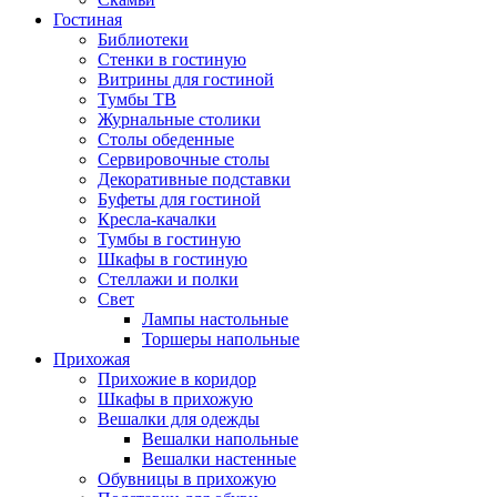
Гостиная
Библиотеки
Стенки в гостиную
Витрины для гостиной
Тумбы ТВ
Журнальные столики
Столы обеденные
Сервировочные столы
Декоративные подставки
Буфеты для гостиной
Кресла-качалки
Тумбы в гостиную
Шкафы в гостиную
Стеллажи и полки
Свет
Лампы настольные
Торшеры напольные
Прихожая
Прихожие в коридор
Шкафы в прихожую
Вешалки для одежды
Вешалки напольные
Вешалки настенные
Обувницы в прихожую