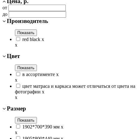
Цена, р.
от
до
Производитель
Показать
red black
x
x
Цвет
Показать
в ассортименте
x
x
цвет матраса и каркаса может отличаться от цвета на
фотографии
x
x
Размер
Показать
1902*700*390 мм
x
x
1905*800*440 мм
x