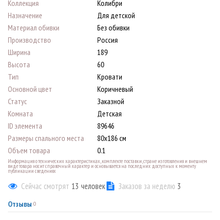
Коллекция
Колибри
Назначение
Для детской
Материал обивки
Без обивки
Производство
Россия
Ширина
189
Высота
60
Тип
Кровати
Основной цвет
Коричневый
Статус
Заказной
Комната
Детская
ID элемента
89646
Размеры спального места
80х186 см
Объем товара
0.1
Информация о технических характеристиках, комплекте поставки, стране изготовления и внешнем
виде товара носит справочный характер и основывается на последних доступных к моменту
публикации сведениях
Сейчас смотрят
13
человек
Заказов за неделю
3
Отзывы
0