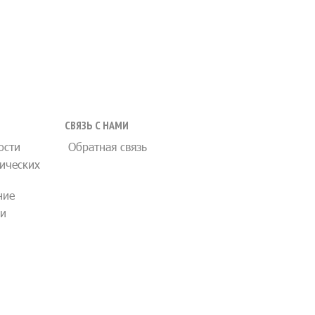
СВЯЗЬ С НАМИ
ости
Обратная связь
ических
ние
ии