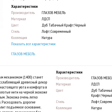
Характеристики
Производитель
ГЛАЗОВ МЕБЕЛЬ
Материал
ЛДСП
Цвет
Дуб Табачный Крафт;Черный
Стиль
Лофт;Современный
Коллекция
Натура
Показать все характеристики
ГЛАЗОВ МЕБЕЛЬ
Характеристики
м механизмом (1400) станет
Производитель
ГЛАЗОВ МЕБЕ
асслабляющий древесный декор
Материал
ЛДСП
 настоящего уюта и комфорта в
Цвет
Дуб Табачны
олотые нити на черной экокоже
Крафт;Черны
ым. Экокожа очень легко
Стиль
Лофт;Соврем
й. Расходовать дорогие
олит подъемное основание,
Коллекция
Натура
м, кровать поднимается без