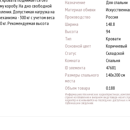
Назначение
Для спальни
ему коробу. На дно свободной
Материал обивки
Искусственна
ления. Допустимая нагрузка на
Производство
Россия
анизма - 300 кг с учетом веса
0 кг. Рекомендуемая высота
Ширина
148.8
Высота
94
Тип
Кровати
Основной цвет
Коричневый
Статус
Складской
Комната
Спальня
ID элемента
47681
Размеры спального
140х200 см
места
Объем товара
0.188
Информация о технических характеристиках, комплек
стране изготовления и внешнем виде товара носит с
характер и основывается на последних доступных к 
публикации сведениях