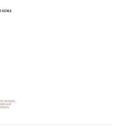
я кожа
те поставки,
правочный
моменту