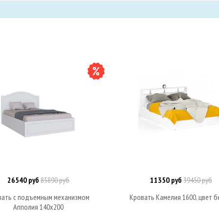
26540 руб
85890 руб
11350 руб
39450 руб
В корзину
В корзину
вать с подъемным механизмом
Кровать Камелия 1600, цвет 
Апполия 140х200