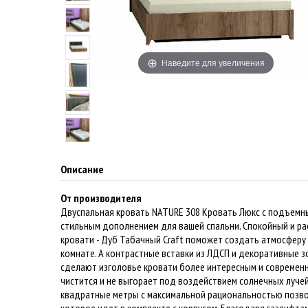
Наведите для увеличения
Описание
От производителя
Двуспальная кровать NATURE 308 Кровать Люкс с подъемны
стильным дополнением для вашей спальни. Спокойный и р
кровати - Дуб Табачный Craft поможет создать атмосферу
комнате. А контрастные вставки из ЛДСП и декоративные з
сделают изголовье кровати более интересным и современн
чистится и не выгорает под воздействием солнечных луче
квадратные метры с максимальной рациональностью позв
которое идет в комплекте с корпусом. Благодаря газлифта