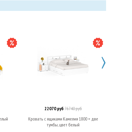
22070 руб
76740 руб
В корзину
белый
Кровать с ящиками Камелия 1800 + две
Кровать
тумбы, цвет белый