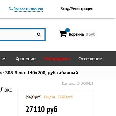
Вход/Регистрация
Заказать звонок
0
Корзина
0 руб
:
кая
Хранение
Распродажа
Освещение
e 308 Люкс 140х200, дуб табачный
Код товара:
00-00009424
 Люкс
89690 руб
Скидка - 62580 руб
27110 руб