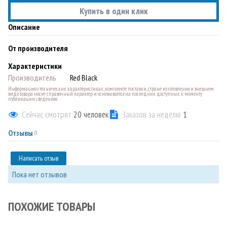
Купить в один клик
Описание
От производителя
Характеристики
Производитель
Red Black
Информация о технических характеристиках, комплекте поставки, стране изготовления и внешнем
виде товара носит справочный характер и основывается на последних доступных к моменту
публикации сведениях
Сейчас смотрят
20
человек
Заказов за неделю
1
Отзывы
0
Написать отзыв
Пока нет отзывов
ПОХОЖИЕ ТОВАРЫ