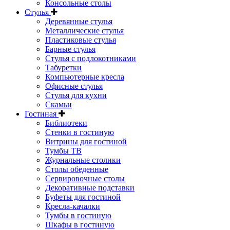
Консольные столы
Стулья
Деревянные стулья
Металлические стулья
Пластиковые стулья
Барные стулья
Стулья с подлокотниками
Табуретки
Компьютерные кресла
Офисные стулья
Стулья для кухни
Скамьи
Гостиная
Библиотеки
Стенки в гостиную
Витрины для гостиной
Тумбы ТВ
Журнальные столики
Столы обеденные
Сервировочные столы
Декоративные подставки
Буфеты для гостиной
Кресла-качалки
Тумбы в гостиную
Шкафы в гостиную