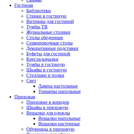
Гостиная
Библиотеки
Стенки в гостиную
Витрины для гостиной
Тумбы ТВ
Журнальные столики
Столы обеденные
Сервировочные столы
Декоративные подставки
Буфеты для гостиной
Кресла-качалки
Тумбы в гостиную
Шкафы в гостиную
Стеллажи и полки
Свет
Лампы настольные
Торшеры напольные
Прихожая
Прихожие в коридор
Шкафы в прихожую
Вешалки для одежды
Вешалки напольные
Вешалки настенные
Обувницы в прихожую