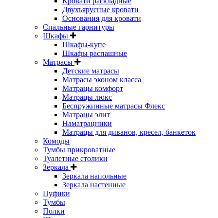
Кровати раскладные
Двухъярусные кровати
Основания для кровати
Спальные гарнитуры
Шкафы
Шкафы-купе
Шкафы распашные
Матрасы
Детские матрасы
Матрасы эконом класса
Матрацы комфорт
Матрацы люкс
Беспружинные матрасы Флекс
Матрацы элит
Наматрацники
Матрацы для диванов, кресел, банкеток
Комоды
Тумбы прикроватные
Туалетные столики
Зеркала
Зеркала напольные
Зеркала настенные
Пуфики
Тумбы
Полки