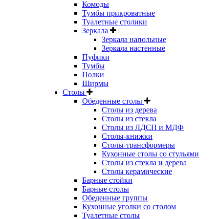
Комоды
Тумбы прикроватные
Туалетные столики
Зеркала
Зеркала напольные
Зеркала настенные
Пуфики
Тумбы
Полки
Ширмы
Столы
Обеденные столы
Столы из дерева
Столы из стекла
Столы из ЛДСП и МДФ
Столы-книжки
Столы-трансформеры
Кухонные столы со стульями
Столы из стекла и дерева
Столы керамические
Барные стойки
Барные столы
Обеденные группы
Кухонные уголки со столом
Туалетные столы