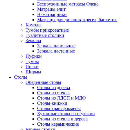
Беспружинные матрасы Флекс
Матрацы элит
Наматрацники
Матрацы для диванов, кресел, банкеток
Комоды
Тумбы прикроватные
Туалетные столики
Зеркала
Зеркала напольные
Зеркала настенные
Пуфики
Тумбы
Полки
Ширмы
Столы
Обеденные столы
Столы из дерева
Столы из стекла
Столы из ЛДСП и МДФ
Столы-книжки
Столы-трансформеры
Кухонные столы со стульями
Столы из стекла и дерева
Столы керамические
Барные стойки