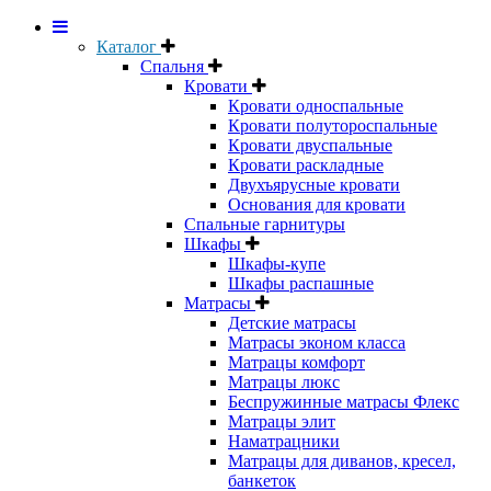
Каталог
Спальня
Кровати
Кровати односпальные
Кровати полутороспальные
Кровати двуспальные
Кровати раскладные
Двухъярусные кровати
Основания для кровати
Спальные гарнитуры
Шкафы
Шкафы-купе
Шкафы распашные
Матрасы
Детские матрасы
Матрасы эконом класса
Матрацы комфорт
Матрацы люкс
Беспружинные матрасы Флекс
Матрацы элит
Наматрацники
Матрацы для диванов, кресел,
банкеток