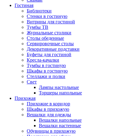
Гостиная
Библиотеки
Стенки в гостиную
Витрины для гостиной
Тумбы ТВ
Журнальные столики
Столы обеденные
Сервировочные столы
Декоративные подставки
Буфеты для гостиной
Кресла-качалки
Тумбы в гостиную
Шкафы в гостиную
Стеллажи и полки
Свет
Лампы настольные
Торшеры напольные
Прихожая
Прихожие в коридор
Шкафы в прихожую
Вешалки для одежды
Вешалки напольные
Вешалки настенные
Обувницы в прихожую