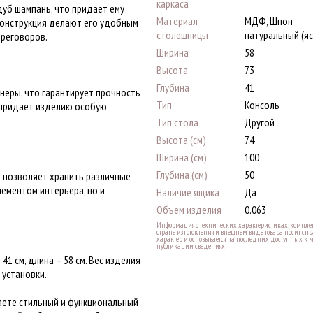
каркаса
дуб шампань, что придает ему
Материал
МДФ, Шпон
 конструкция делают его удобным
столешницы
натуральный (яс
ереговоров.
Ширина
58
Высота
73
Глубина
41
неры, что гарантирует прочность
Тип
Консоль
о придает изделию особую
Тип стола
Другой
Высота (см)
74
Ширина (см)
100
Глубина (см)
50
о позволяет хранить различные
лементом интерьера, но и
Наличие ящика
Да
Объем изделия
0.063
Информация о технических характеристиках, комплек
стране изготовления и внешнем виде товара носит с
характер и основывается на последних доступных к 
публикации сведениях
41 см, длина – 58 см. Вес изделия
 установки.
аете стильный и функциональный