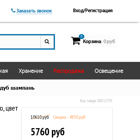
Вход/Регистрация
Заказать звонок
0
Корзина
0 руб
:
кая
Хранение
Распродажа
Освещение
 дуб шампань
Код товара:
00011391
ю, цвет
10610 руб
Скидка - 4850 руб
5760 руб