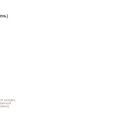
ень)
те поставки,
правочный
моменту