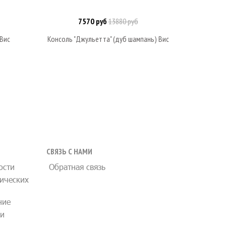
7570 руб
13880 руб
Под заказ
 Вис
Консоль "Джульетта" (дуб шампань) Вис
Консоль 
СВЯЗЬ С НАМИ
ости
Обратная связь
ических
ние
ии