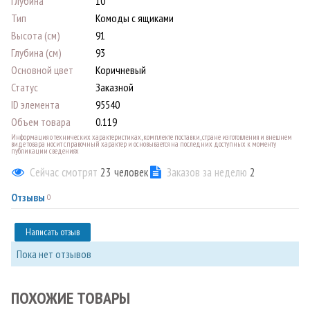
Глубина
10
Тип
Комоды с ящиками
Высота (см)
91
Глубина (см)
93
Основной цвет
Коричневый
Статус
Заказной
ID элемента
95540
Объем товара
0.119
Информация о технических характеристиках, комплекте поставки, стране изготовления и внешнем
виде товара носит справочный характер и основывается на последних доступных к моменту
публикации сведениях
Сейчас смотрят
23
человек
Заказов за неделю
2
Отзывы
0
Написать отзыв
Пока нет отзывов
ПОХОЖИЕ ТОВАРЫ