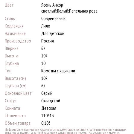
Цвет
Ясень Анкор
светлый;Белый;Пепельная роза
Стиль
Современный
Коллекция
Лило
Назначение
Для детской
Производство
Россия
Ширина
67
Высота
107
Глубина
10
Тип
Комоды с ящиками
Высота (см)
107
Глубина (см)
67
Основной цвет
Серый
Статус
Складской
Комната
Детская
ID элемента
110613
Объем товара
0.103
Информация о технических характеристиках, комплекте поставки, стране изготовления и внешнем
виде товара носит справочный характер и основывается на последних доступных к моменту