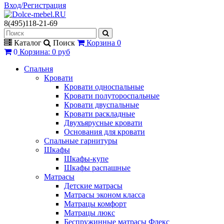
Вход/Регистрация
8(495)118-21-69
Каталог
Поиск
Корзина
0
0
Корзина
:
0 руб
Спальня
Кровати
Кровати односпальные
Кровати полутороспальные
Кровати двуспальные
Кровати раскладные
Двухъярусные кровати
Основания для кровати
Спальные гарнитуры
Шкафы
Шкафы-купе
Шкафы распашные
Матрасы
Детские матрасы
Матрасы эконом класса
Матрацы комфорт
Матрацы люкс
Беспружинные матрасы Флекс