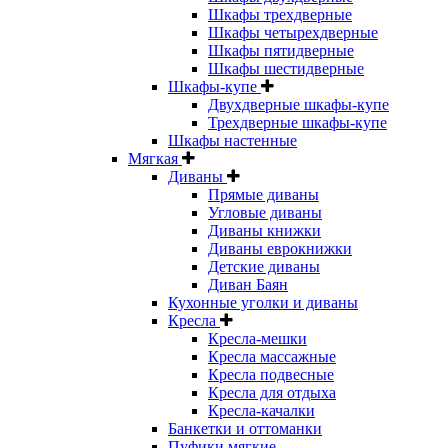
Шкафы трехдверные
Шкафы четырехдверные
Шкафы пятидверные
Шкафы шестидверные
Шкафы-купе
Двухдверные шкафы-купе
Трехдверные шкафы-купе
Шкафы настенные
Мягкая
Диваны
Прямые диваны
Угловые диваны
Диваны книжки
Диваны еврокнижки
Детские диваны
Диван Баян
Кухонные уголки и диваны
Кресла
Кресла-мешки
Кресла массажные
Кресла подвесные
Кресла для отдыха
Кресла-качалки
Банкетки и оттоманки
Пуфики мягкие