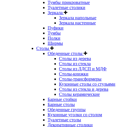
Тумбы прикроватные
Туалетные столики
Зеркала
Зеркала напольные
Зеркала настенные
Пуфики
Тумбы
Полки
Ширмы
Столы
Обеденные столы
Столы из дерева
Столы из стекла
Столы из ЛДСП и МДФ
Столы-книжки
Столы-трансформеры
Кухонные столы со стульями
Столы из стекла и дерева
Столы керамические
Барные стойки
Барные столы
Обеденные группы
Кухонные уголки со столом
Туалетные столы
Декоративные столики