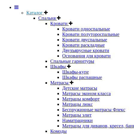
Каталог
Спальня
Кровати
Кровати односпальные
Кровати полутороспальные
Кровати двуспальные
Кровати раскладные
Двухъярусные кровати
Основания для кровати
Спальные гарнитуры
Шкафы
Шкафы-купе
Шкафы распашные
Матрасы
Детские матрасы
Матрасы эконом класса
Матрацы комфорт
Матрацы люкс
Беспружинные матрасы Флекс
Матрацы элит
Наматрацники
Матрацы для диванов, кресел, бан
Комоды