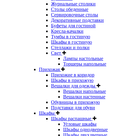
Журнальные столики
Столы обеденные
Сервировочные столы
Декоративные подставки
Буфеты для гостиной
Кресла-качалки
Тумбы в гостиную
Шкафы в гостиную
Стеллажи и полки
Свет
Лампы настольные
Торшеры напольные
Прихожая
Прихожие в коридор
Шкафы в прихожую
Вешалки для одежды
Вешалки напольные
Вешалки настенные
Обувницы в прихожую
Подставки для обуви
Шкафы
Шкафы распашные
Угловые шкафы
Шкафы однодверные
Шкафы двухдверные