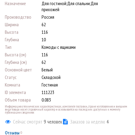
Назначение
Для гостиной;Для спальни;Для
прихожей
Производство
Россия
Ширина
62
Высота
116
Глубина
10
Тип
Комоды с ящиками
Высота (см)
116
Глубина (см)
62
Основной цвет
Белый
Статус
Складской
Комната
Гостиная
ID элемента
111223
Объем товара
0.083
Информация о технических характеристиках, комплекте поставки, стране изготовления и внешнем
виде товара носит справочный характер и основывается на последних доступных к моменту
публикации сведениях
Сейчас смотрят
9
человек
Заказов за неделю
4
Отзывы
0