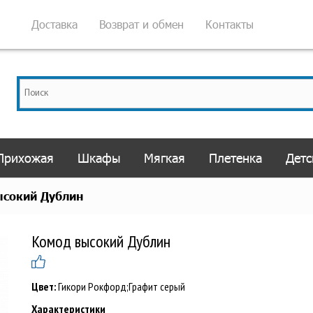
Доставка
Возврат и обмен
Контакты
Прихожая
Шкафы
Мягкая
Плетенка
Детс
ысокий Дублин
Комод высокий Дублин
Цвет:
Гикори Рокфорд;Графит серый
Характеристики