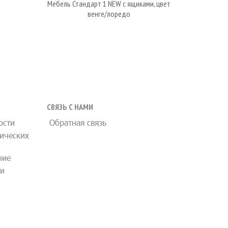
Мебель Стандарт 1 NEW с ящиками, цвет
Стандарт 
венге/лоредо
СВЯЗЬ С НАМИ
ости
Обратная связь
ических
ние
ии