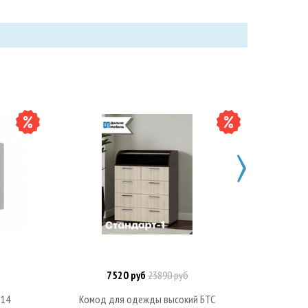
7520 руб
23890 руб
В корзину
-14
Комод для одежды высокий БТС
Комод