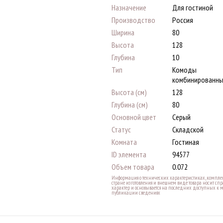
Назначение
Для гостиной
Производство
Россия
Ширина
80
Высота
128
Глубина
10
Тип
Комоды
комбинированн
Высота (см)
128
Глубина (см)
80
Основной цвет
Серый
Статус
Складской
Комната
Гостиная
ID элемента
94577
Объем товара
0.072
Информация о технических характеристиках, комплек
стране изготовления и внешнем виде товара носит с
характер и основывается на последних доступных к 
публикации сведениях