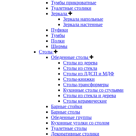
Тумбы прикроватные
Туалетные столики
Зеркала
Зеркала напольные
Зеркала настенные
Пуфики
Тумбы
Полки
Ширмы
Столы
Обеденные столы
Столы из дерева
Столы из стекла
Столы из ЛДСП и МДФ
Столы-книжки
Столы-трансформеры
Кухонные столы со стульями
Столы из стекла и дерева
Столы керамические
Барные стойки
Барные столы
Обеденные группы
Кухонные уголки со столом
Туалетные столы
Декоративные столики