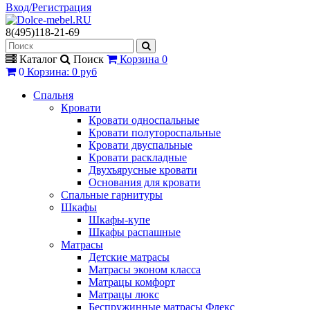
Вход/Регистрация
8(495)118-21-69
Каталог
Поиск
Корзина
0
0
Корзина
:
0 руб
Спальня
Кровати
Кровати односпальные
Кровати полутороспальные
Кровати двуспальные
Кровати раскладные
Двухъярусные кровати
Основания для кровати
Спальные гарнитуры
Шкафы
Шкафы-купе
Шкафы распашные
Матрасы
Детские матрасы
Матрасы эконом класса
Матрацы комфорт
Матрацы люкс
Беспружинные матрасы Флекс