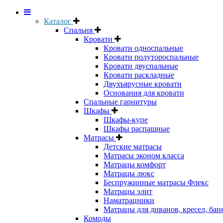
Каталог
Спальня
Кровати
Кровати односпальные
Кровати полутороспальные
Кровати двуспальные
Кровати раскладные
Двухъярусные кровати
Основания для кровати
Спальные гарнитуры
Шкафы
Шкафы-купе
Шкафы распашные
Матрасы
Детские матрасы
Матрасы эконом класса
Матрацы комфорт
Матрацы люкс
Беспружинные матрасы Флекс
Матрацы элит
Наматрацники
Матрацы для диванов, кресел, бан
Комоды