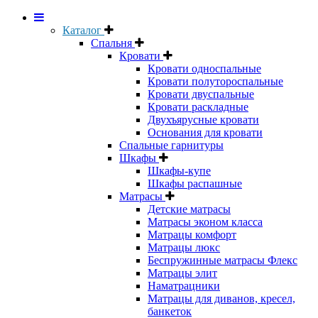
Каталог
Спальня
Кровати
Кровати односпальные
Кровати полутороспальные
Кровати двуспальные
Кровати раскладные
Двухъярусные кровати
Основания для кровати
Спальные гарнитуры
Шкафы
Шкафы-купе
Шкафы распашные
Матрасы
Детские матрасы
Матрасы эконом класса
Матрацы комфорт
Матрацы люкс
Беспружинные матрасы Флекс
Матрацы элит
Наматрацники
Матрацы для диванов, кресел,
банкеток