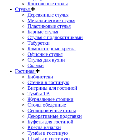
Консольные столы
Стулья
Деревянные стулья
Металлические стулья
Пластиковые стулья
Барные стулья
Стулья с подлокотниками
Табуретки
Компьютерные кресла
Офисные стулья
Стулья для кухни
Скамьи
Гостиная
Библиотеки
Стенки в гостиную
Витрины для гостиной
Тумбы ТВ
Журнальные столики
Столы обеденные
Сервировочные столы
Декоративные подставки
Буфеты для гостиной
Кресла-качалки
Тумбы в гостиную
Шкафы в гостиную