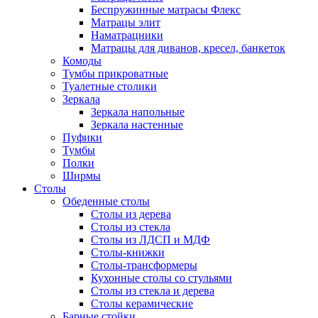
Беспружинные матрасы Флекс
Матрацы элит
Наматрацники
Матрацы для диванов, кресел, банкеток
Комоды
Тумбы прикроватные
Туалетные столики
Зеркала
Зеркала напольные
Зеркала настенные
Пуфики
Тумбы
Полки
Ширмы
Столы
Обеденные столы
Столы из дерева
Столы из стекла
Столы из ЛДСП и МДФ
Столы-книжки
Столы-трансформеры
Кухонные столы со стульями
Столы из стекла и дерева
Столы керамические
Барные стойки