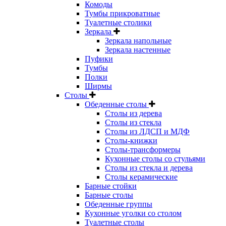
Комоды
Тумбы прикроватные
Туалетные столики
Зеркала
Зеркала напольные
Зеркала настенные
Пуфики
Тумбы
Полки
Ширмы
Столы
Обеденные столы
Столы из дерева
Столы из стекла
Столы из ЛДСП и МДФ
Столы-книжки
Столы-трансформеры
Кухонные столы со стульями
Столы из стекла и дерева
Столы керамические
Барные стойки
Барные столы
Обеденные группы
Кухонные уголки со столом
Туалетные столы