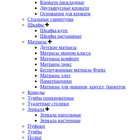
Кровати раскладные
Двухъярусные кровати
Основания для кровати
Спальные гарнитуры
Шкафы
Шкафы-купе
Шкафы распашные
Матрасы
Детские матрасы
Матрасы эконом класса
Матрацы комфорт
Матрацы люкс
Беспружинные матрасы Флекс
Матрацы элит
Наматрацники
Матрацы для диванов, кресел, банкеток
Комоды
Тумбы прикроватные
Туалетные столики
Зеркала
Зеркала напольные
Зеркала настенные
Пуфики
Тумбы
Полки