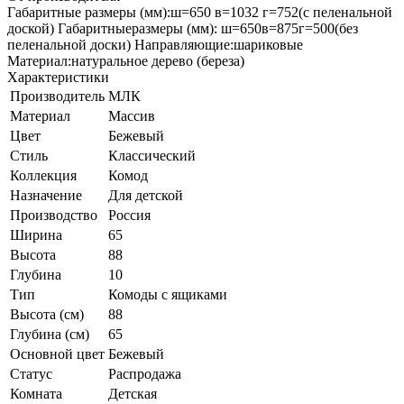
Габаритные размеры (мм):ш=650 в=1032 г=752(с пеленальной
доской) Габаритныеразмеры (мм): ш=650в=875г=500(без
пеленальной доски) Направляющие:шариковые
Материал:натуральное дерево (береза)
Характеристики
Производитель
МЛК
Материал
Массив
Цвет
Бежевый
Стиль
Классический
Коллекция
Комод
Назначение
Для детской
Производство
Россия
Ширина
65
Высота
88
Глубина
10
Тип
Комоды с ящиками
Высота (см)
88
Глубина (см)
65
Основной цвет
Бежевый
Статус
Распродажа
Комната
Детская