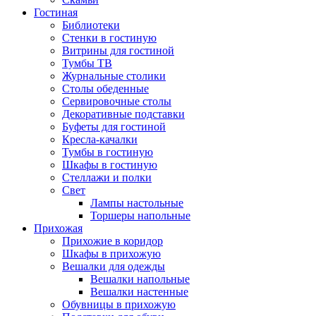
Гостиная
Библиотеки
Стенки в гостиную
Витрины для гостиной
Тумбы ТВ
Журнальные столики
Столы обеденные
Сервировочные столы
Декоративные подставки
Буфеты для гостиной
Кресла-качалки
Тумбы в гостиную
Шкафы в гостиную
Стеллажи и полки
Свет
Лампы настольные
Торшеры напольные
Прихожая
Прихожие в коридор
Шкафы в прихожую
Вешалки для одежды
Вешалки напольные
Вешалки настенные
Обувницы в прихожую