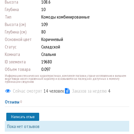
Высота
108.6
Глубина
10
Тип
Комоды комбинированные
Высота (см)
109
Глубина (см)
80
Основной цвет
Коричневый
Статус
Складской
Комната
Спальня
ID элемента
19680
Объем товара
0.097
Информация о технических характеристиках, комплекте поставки, стране изготовления и внешнем
виде товара носит справочный характер и основывается на последних доступных к моменту
публикации сведениях
Сейчас смотрят
14
человек
Заказов за неделю
4
Отзывы
0
Написать отзыв
Пока нет отзывов