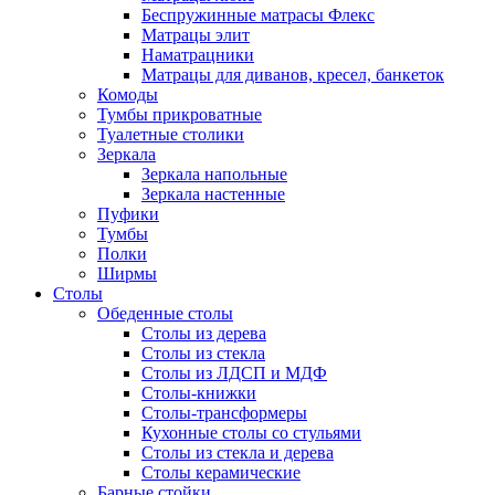
Беспружинные матрасы Флекс
Матрацы элит
Наматрацники
Матрацы для диванов, кресел, банкеток
Комоды
Тумбы прикроватные
Туалетные столики
Зеркала
Зеркала напольные
Зеркала настенные
Пуфики
Тумбы
Полки
Ширмы
Столы
Обеденные столы
Столы из дерева
Столы из стекла
Столы из ЛДСП и МДФ
Столы-книжки
Столы-трансформеры
Кухонные столы со стульями
Столы из стекла и дерева
Столы керамические
Барные стойки