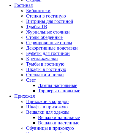
Гостиная
Библиотеки
Стенки в гостиную
Витрины для гостиной
Тумбы ТВ
Журнальные столики
Столы обеденные
Сервировочные столы
Декоративные подставки
Буфеты для гостиной
Кресла-качалки
Тумбы в гостиную
Шкафы в гостиную
Стеллажи и полки
Свет
Лампы настольные
Торшеры напольные
Прихожая
Прихожие в коридор
Шкафы в прихожую
Вешалки для одежды
Вешалки напольные
Вешалки настенные
Обувницы в прихожую