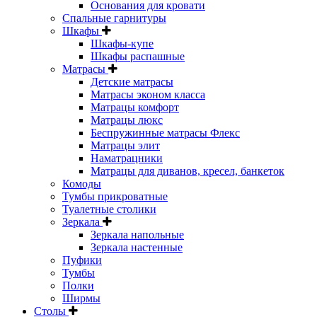
Основания для кровати
Спальные гарнитуры
Шкафы
Шкафы-купе
Шкафы распашные
Матрасы
Детские матрасы
Матрасы эконом класса
Матрацы комфорт
Матрацы люкс
Беспружинные матрасы Флекс
Матрацы элит
Наматрацники
Матрацы для диванов, кресел, банкеток
Комоды
Тумбы прикроватные
Туалетные столики
Зеркала
Зеркала напольные
Зеркала настенные
Пуфики
Тумбы
Полки
Ширмы
Столы