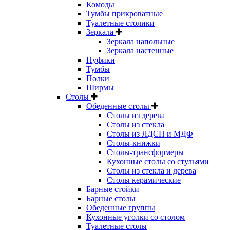
Комоды
Тумбы прикроватные
Туалетные столики
Зеркала
Зеркала напольные
Зеркала настенные
Пуфики
Тумбы
Полки
Ширмы
Столы
Обеденные столы
Столы из дерева
Столы из стекла
Столы из ЛДСП и МДФ
Столы-книжки
Столы-трансформеры
Кухонные столы со стульями
Столы из стекла и дерева
Столы керамические
Барные стойки
Барные столы
Обеденные группы
Кухонные уголки со столом
Туалетные столы