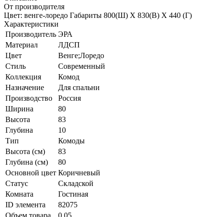
От производителя
Цвет: венге-лоредо Габариты 800(Ш) Х 830(В) Х 440 (Г)
Характеристики
Производитель
ЭРА
Материал
ЛДСП
Цвет
Венге;Лоредо
Стиль
Современный
Коллекция
Комод
Назначение
Для спальни
Производство
Россия
Ширина
80
Высота
83
Глубина
10
Тип
Комоды
Высота (см)
83
Глубина (см)
80
Основной цвет
Коричневый
Статус
Складской
Комната
Гостиная
ID элемента
82075
Объем товара
0.05