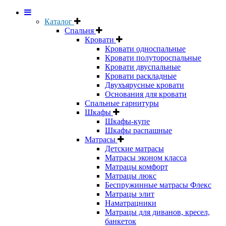
Каталог
Спальня
Кровати
Кровати односпальные
Кровати полутороспальные
Кровати двуспальные
Кровати раскладные
Двухъярусные кровати
Основания для кровати
Спальные гарнитуры
Шкафы
Шкафы-купе
Шкафы распашные
Матрасы
Детские матрасы
Матрасы эконом класса
Матрацы комфорт
Матрацы люкс
Беспружинные матрасы Флекс
Матрацы элит
Наматрацники
Матрацы для диванов, кресел,
банкеток