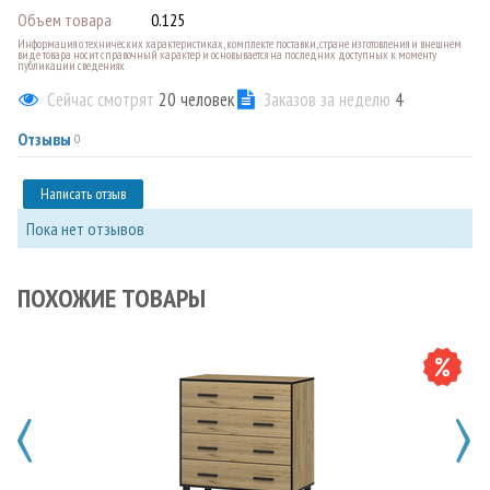
Объем товара
0.125
Информация о технических характеристиках, комплекте поставки, стране изготовления и внешнем
виде товара носит справочный характер и основывается на последних доступных к моменту
публикации сведениях
Сейчас смотрят
20
человек
Заказов за неделю
4
Отзывы
0
Написать отзыв
Пока нет отзывов
ПОХОЖИЕ ТОВАРЫ