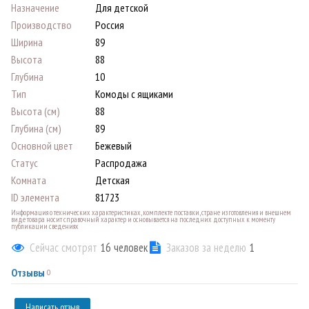
Назначение
Для детской
Производство
Россия
Ширина
89
Высота
88
Глубина
10
Тип
Комоды с ящиками
Высота (см)
88
Глубина (см)
89
Основной цвет
Бежевый
Статус
Распродажа
Комната
Детская
ID элемента
81723
Информация о технических характеристиках, комплекте поставки, стране изготовления и внешнем
виде товара носит справочный характер и основывается на последних доступных к моменту
публикации сведениях
Сейчас смотрят
16
человек
Заказов за неделю
1
Отзывы
0
Написать отзыв