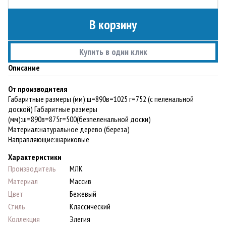
В корзину
Купить в один клик
Описание
От производителя
Габаритные размеры (мм):ш=890в=1025 г=752 (с пеленальной
доской) Габаритные размеры
(мм):ш=890в=875г=500(безпеленальной доски)
Материал:натуральное дерево (береза)
Направляющие:шариковые
Характеристики
Производитель
МЛК
Материал
Массив
Цвет
Бежевый
Стиль
Классический
Коллекция
Элегия