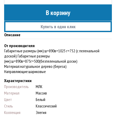
В корзину
Купить в один клик
Описание
От производителя
Габаритные размеры (мм):ш=890в=1025 г=752 (с пеленальной
доской) Габаритные размеры
(мм):ш=890в=875г=500(безпеленальной доски)
Материал:натуральное дерево (береза)
Направляющие:шариковые
Характеристики
Производитель
МЛК
Материал
Массив
Цвет
Белый
Стиль
Классический
Коллекция
Элегия