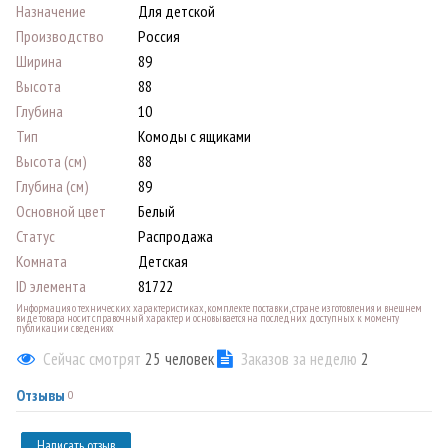
Назначение
Для детской
Производство
Россия
Ширина
89
Высота
88
Глубина
10
Тип
Комоды с ящиками
Высота (см)
88
Глубина (см)
89
Основной цвет
Белый
Статус
Распродажа
Комната
Детская
ID элемента
81722
Информация о технических характеристиках, комплекте поставки, стране изготовления и внешнем
виде товара носит справочный характер и основывается на последних доступных к моменту
публикации сведениях
Сейчас смотрят
25
человек
Заказов за неделю
2
Отзывы
0
Написать отзыв