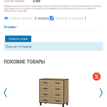
Объем товара
0.088
Информация о технических характеристиках, комплекте поставки, стране изготовления и внешнем
виде товара носит справочный характер и основывается на последних доступных к моменту
публикации сведениях
Сейчас смотрят
6
человек
Заказов за неделю
1
Отзывы
0
Написать отзыв
Пока нет отзывов
ПОХОЖИЕ ТОВАРЫ