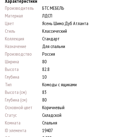
Характеристики
Производитель
БТС МЕБЕЛЬ
Материал
ЛДСП
Цвет
Ясень Шимо;Дуб Атланта
Стиль
Классический
Коллекция
Стандарт
Назначение
Для спальни
Производство
Россия
Ширина
80
Высота
82.8
Глубина
10
Тип
Комоды с ящиками
Высота (см)
83
Глубина (см)
80
Основной цвет
Коричневый
Статус
Складской
Комната
Спальня
ID элемента
19407