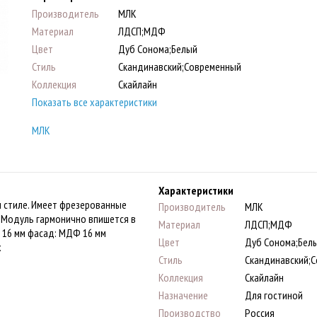
Производитель
МЛК
Материал
ЛДСП;МДФ
Цвет
Дуб Сонома;Белый
Стиль
Скандинавский;Современный
Коллекция
Скайлайн
Показать все характеристики
МЛК
Характеристики
 стиле. Имеет фрезерованные
Производитель
МЛК
 Модуль гармонично впишется в
Материал
ЛДСП;МДФ
 16 мм фасад: МДФ 16 мм
Цвет
Дуб Сонома;Бел
х
Стиль
Скандинавский;
Коллекция
Скайлайн
Назначение
Для гостиной
Производство
Россия