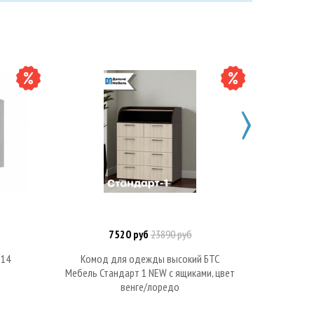
7520 руб
23890 руб
В корзину
-14
Комод для одежды высокий БТС
Комод
Мебель Стандарт 1 NEW с ящиками, цвет
Стандарт 
венге/лоредо