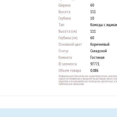
Ширина
60
Высота
111
Глубина
10
Тип
Комоды с ящика
Высота (см)
111
Глубина (см)
60
Основной цвет
Коричневый
Статус
Складской
Комната
Гостиная
ID элемента
97771
Объем товара
0.086
Информация о технических характеристиках, комплек
стране изготовления и внешнем виде товара носит с
характер и основывается на последних доступных к 
публикации сведениях