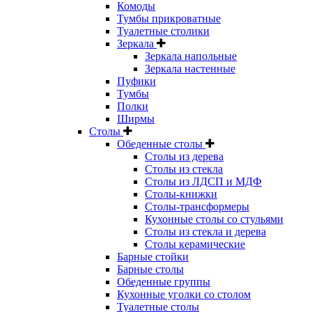
Комоды
Тумбы прикроватные
Туалетные столики
Зеркала
Зеркала напольные
Зеркала настенные
Пуфики
Тумбы
Полки
Ширмы
Столы
Обеденные столы
Столы из дерева
Столы из стекла
Столы из ЛДСП и МДФ
Столы-книжки
Столы-трансформеры
Кухонные столы со стульями
Столы из стекла и дерева
Столы керамические
Барные стойки
Барные столы
Обеденные группы
Кухонные уголки со столом
Туалетные столы