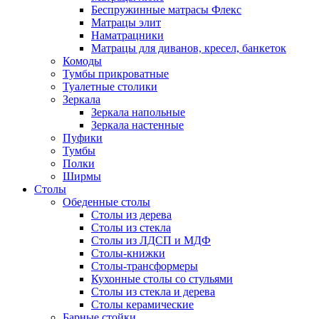
Беспружинные матрасы Флекс
Матрацы элит
Наматрацники
Матрацы для диванов, кресел, банкеток
Комоды
Тумбы прикроватные
Туалетные столики
Зеркала
Зеркала напольные
Зеркала настенные
Пуфики
Тумбы
Полки
Ширмы
Столы
Обеденные столы
Столы из дерева
Столы из стекла
Столы из ЛДСП и МДФ
Столы-книжки
Столы-трансформеры
Кухонные столы со стульями
Столы из стекла и дерева
Столы керамические
Барные стойки