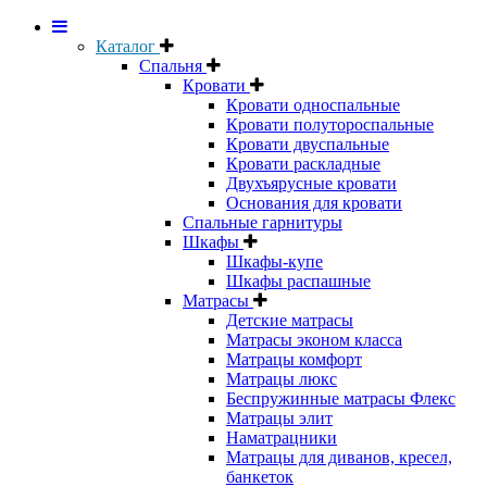
Каталог
Спальня
Кровати
Кровати односпальные
Кровати полутороспальные
Кровати двуспальные
Кровати раскладные
Двухъярусные кровати
Основания для кровати
Спальные гарнитуры
Шкафы
Шкафы-купе
Шкафы распашные
Матрасы
Детские матрасы
Матрасы эконом класса
Матрацы комфорт
Матрацы люкс
Беспружинные матрасы Флекс
Матрацы элит
Наматрацники
Матрацы для диванов, кресел,
банкеток