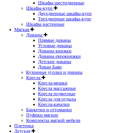
Шкафы шестидверные
Шкафы-купе
Двухдверные шкафы-купе
Трехдверные шкафы-купе
Шкафы настенные
Мягкая
Диваны
Прямые диваны
Угловые диваны
Диваны книжки
Диваны еврокнижки
Детские диваны
Диван Баян
Кухонные уголки и диваны
Кресла
Кресла-мешки
Кресла массажные
Кресла подвесные
Кресла для отдыха
Кресла-качалки
Банкетки и оттоманки
Пуфики мягкие
Комплекты мягкой мебели
Плетенка
Детская