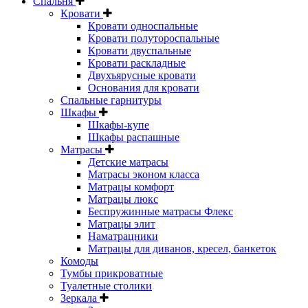
Спальня
Кровати
Кровати односпальные
Кровати полутороспальные
Кровати двуспальные
Кровати раскладные
Двухъярусные кровати
Основания для кровати
Спальные гарнитуры
Шкафы
Шкафы-купе
Шкафы распашные
Матрасы
Детские матрасы
Матрасы эконом класса
Матрацы комфорт
Матрацы люкс
Беспружинные матрасы Флекс
Матрацы элит
Наматрацники
Матрацы для диванов, кресел, банкеток
Комоды
Тумбы прикроватные
Туалетные столики
Зеркала