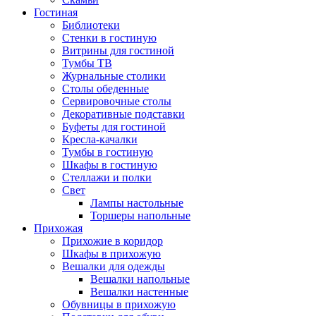
Гостиная
Библиотеки
Стенки в гостиную
Витрины для гостиной
Тумбы ТВ
Журнальные столики
Столы обеденные
Сервировочные столы
Декоративные подставки
Буфеты для гостиной
Кресла-качалки
Тумбы в гостиную
Шкафы в гостиную
Стеллажи и полки
Свет
Лампы настольные
Торшеры напольные
Прихожая
Прихожие в коридор
Шкафы в прихожую
Вешалки для одежды
Вешалки напольные
Вешалки настенные
Обувницы в прихожую