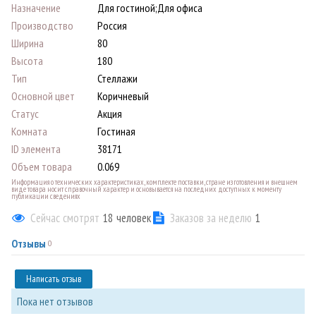
Назначение
Для гостиной;Для офиса
Производство
Россия
Ширина
80
Высота
180
Тип
Стеллажи
Основной цвет
Коричневый
Статус
Акция
Комната
Гостиная
ID элемента
38171
Объем товара
0.069
Информация о технических характеристиках, комплекте поставки, стране изготовления и внешнем
виде товара носит справочный характер и основывается на последних доступных к моменту
публикации сведениях
Сейчас смотрят
18
человек
Заказов за неделю
1
Отзывы
0
Написать отзыв
Пока нет отзывов