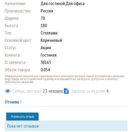
Назначение
Для гостиной;Для офиса
Производство
Россия
Ширина
70
Высота
180
Тип
Стеллажи
Основной цвет
Коричневый
Статус
Акция
Комната
Гостиная
ID элемента
38165
Объем товара
0.054
Информация о технических характеристиках, комплекте поставки, стране изготовления и внешнем
виде товара носит справочный характер и основывается на последних доступных к моменту
публикации сведениях
Сейчас смотрят
23
человек
Заказов за неделю
4
Отзывы
0
Написать отзыв
Пока нет отзывов