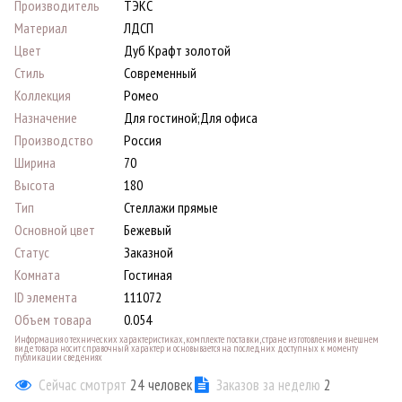
Производитель
ТЭКС
Материал
ЛДСП
Цвет
Дуб Крафт золотой
Стиль
Современный
Коллекция
Ромео
Назначение
Для гостиной;Для офиса
Производство
Россия
Ширина
70
Высота
180
Тип
Стеллажи прямые
Основной цвет
Бежевый
Статус
Заказной
Комната
Гостиная
ID элемента
111072
Объем товара
0.054
Информация о технических характеристиках, комплекте поставки, стране изготовления и внешнем
виде товара носит справочный характер и основывается на последних доступных к моменту
публикации сведениях
Сейчас смотрят
24
человек
Заказов за неделю
2