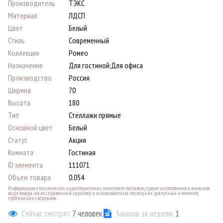
Производитель
ТЭКС
Материал
ЛДСП
Цвет
Белый
Стиль
Современный
Коллекция
Ромео
Назначение
Для гостиной;Для офиса
Производство
Россия
Ширина
70
Высота
180
Тип
Стеллажи прямые
Основной цвет
Белый
Статус
Акция
Комната
Гостиная
ID элемента
111071
Объем товара
0.054
Информация о технических характеристиках, комплекте поставки, стране изготовления и внешнем
виде товара носит справочный характер и основывается на последних доступных к моменту
публикации сведениях
Сейчас смотрят
7
человек
Заказов за неделю
1