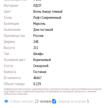
Материал
ЛДСП
Цвет
Ясень Анкор темный
Стиль
Лофт;Современный
Коллекция
Марсель
Назначение
Для гостиной
Производство
Россия
Ширина
248
Высота
211
Тип
Шкафы
Основной цвет
Коричневый
Статус
Складской
Комната
Гостиная
ID элемента
46667
Объем товара
0.229
Информация о технических характеристиках, комплекте поставки, стране изготовления и внешнем
виде товара носит справочный характер и основывается на последних доступных к моменту
публикации сведениях
Сейчас смотрят
22
человек
Заказов за неделю
5