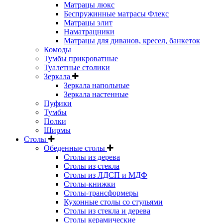
Матрацы люкс
Беспружинные матрасы Флекс
Матрацы элит
Наматрацники
Матрацы для диванов, кресел, банкеток
Комоды
Тумбы прикроватные
Туалетные столики
Зеркала
Зеркала напольные
Зеркала настенные
Пуфики
Тумбы
Полки
Ширмы
Столы
Обеденные столы
Столы из дерева
Столы из стекла
Столы из ЛДСП и МДФ
Столы-книжки
Столы-трансформеры
Кухонные столы со стульями
Столы из стекла и дерева
Столы керамические