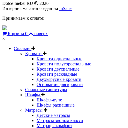
Dolce-mebel.RU
2026
Интернет-магазин создан на
InSales
Принимаем к оплате:
Корзина
0
наверх
×
Спальня
Кровати
Кровати односпальные
Кровати полутороспальные
Кровати двуспальные
Кровати раскладные
Двухъярусные кровати
Основания для кровати
Спальные гарнитуры
Шкафы
Шкафы-купе
Шкафы распашные
Матрасы
Детские матрасы
Матрасы эконом класса
Матрацы комфорт