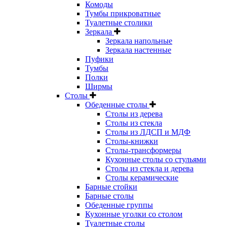
Комоды
Тумбы прикроватные
Туалетные столики
Зеркала
Зеркала напольные
Зеркала настенные
Пуфики
Тумбы
Полки
Ширмы
Столы
Обеденные столы
Столы из дерева
Столы из стекла
Столы из ЛДСП и МДФ
Столы-книжки
Столы-трансформеры
Кухонные столы со стульями
Столы из стекла и дерева
Столы керамические
Барные стойки
Барные столы
Обеденные группы
Кухонные уголки со столом
Туалетные столы