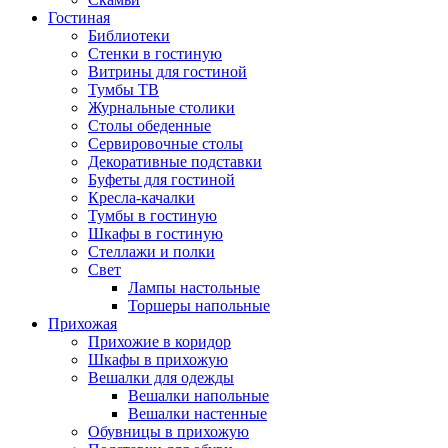
Гостиная
Библиотеки
Стенки в гостиную
Витрины для гостиной
Тумбы ТВ
Журнальные столики
Столы обеденные
Сервировочные столы
Декоративные подставки
Буфеты для гостиной
Кресла-качалки
Тумбы в гостиную
Шкафы в гостиную
Стеллажи и полки
Свет
Лампы настольные
Торшеры напольные
Прихожая
Прихожие в коридор
Шкафы в прихожую
Вешалки для одежды
Вешалки напольные
Вешалки настенные
Обувницы в прихожую