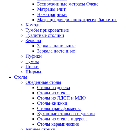
Беспружинные матрасы Флекс
Матрацы элит
Наматрацники
Матрацы для диванов, кресел, банкеток
Комоды
Тумбы прикроватные
Туалетные столики
Зеркала
Зеркала напольные
Зеркала настенные
Пуфики
Тумбы
Полки
Ширмы
Столы
Обеденные столы
Столы из дерева
Столы из стекла
Столы из ЛДСП и МДФ
Столы-книжки
Столы-трансформеры
Кухонные столы со стульями
Столы из стекла и дерева
Столы керамические
Барные стойки