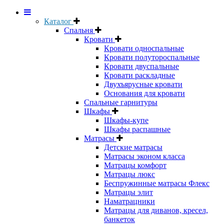
Каталог
Спальня
Кровати
Кровати односпальные
Кровати полутороспальные
Кровати двуспальные
Кровати раскладные
Двухъярусные кровати
Основания для кровати
Спальные гарнитуры
Шкафы
Шкафы-купе
Шкафы распашные
Матрасы
Детские матрасы
Матрасы эконом класса
Матрацы комфорт
Матрацы люкс
Беспружинные матрасы Флекс
Матрацы элит
Наматрацники
Матрацы для диванов, кресел,
банкеток