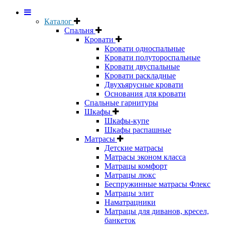
Каталог
Спальня
Кровати
Кровати односпальные
Кровати полутороспальные
Кровати двуспальные
Кровати раскладные
Двухъярусные кровати
Основания для кровати
Спальные гарнитуры
Шкафы
Шкафы-купе
Шкафы распашные
Матрасы
Детские матрасы
Матрасы эконом класса
Матрацы комфорт
Матрацы люкс
Беспружинные матрасы Флекс
Матрацы элит
Наматрацники
Матрацы для диванов, кресел,
банкеток