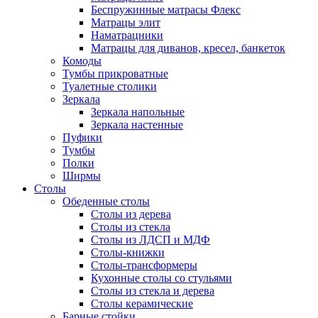
Беспружинные матрасы Флекс
Матрацы элит
Наматрацники
Матрацы для диванов, кресел, банкеток
Комоды
Тумбы прикроватные
Туалетные столики
Зеркала
Зеркала напольные
Зеркала настенные
Пуфики
Тумбы
Полки
Ширмы
Столы
Обеденные столы
Столы из дерева
Столы из стекла
Столы из ЛДСП и МДФ
Столы-книжки
Столы-трансформеры
Кухонные столы со стульями
Столы из стекла и дерева
Столы керамические
Барные стойки