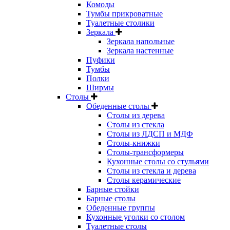
Комоды
Тумбы прикроватные
Туалетные столики
Зеркала
Зеркала напольные
Зеркала настенные
Пуфики
Тумбы
Полки
Ширмы
Столы
Обеденные столы
Столы из дерева
Столы из стекла
Столы из ЛДСП и МДФ
Столы-книжки
Столы-трансформеры
Кухонные столы со стульями
Столы из стекла и дерева
Столы керамические
Барные стойки
Барные столы
Обеденные группы
Кухонные уголки со столом
Туалетные столы