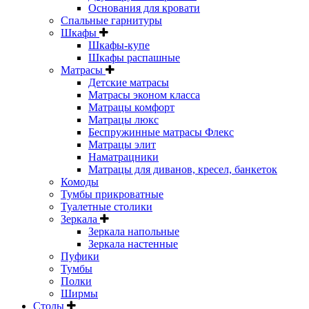
Основания для кровати
Спальные гарнитуры
Шкафы
Шкафы-купе
Шкафы распашные
Матрасы
Детские матрасы
Матрасы эконом класса
Матрацы комфорт
Матрацы люкс
Беспружинные матрасы Флекс
Матрацы элит
Наматрацники
Матрацы для диванов, кресел, банкеток
Комоды
Тумбы прикроватные
Туалетные столики
Зеркала
Зеркала напольные
Зеркала настенные
Пуфики
Тумбы
Полки
Ширмы
Столы