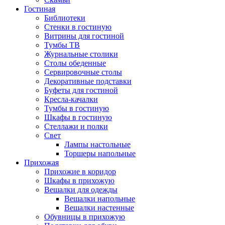
Гостиная
Библиотеки
Стенки в гостиную
Витрины для гостиной
Тумбы ТВ
Журнальные столики
Столы обеденные
Сервировочные столы
Декоративные подставки
Буфеты для гостиной
Кресла-качалки
Тумбы в гостиную
Шкафы в гостиную
Стеллажи и полки
Свет
Лампы настольные
Торшеры напольные
Прихожая
Прихожие в коридор
Шкафы в прихожую
Вешалки для одежды
Вешалки напольные
Вешалки настенные
Обувницы в прихожую