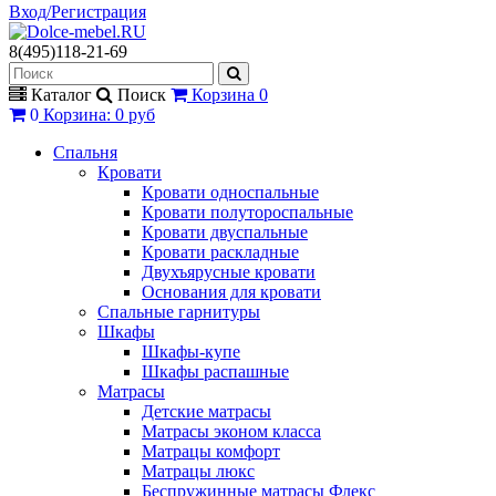
Вход/Регистрация
8(495)118-21-69
Каталог
Поиск
Корзина
0
0
Корзина
:
0 руб
Спальня
Кровати
Кровати односпальные
Кровати полутороспальные
Кровати двуспальные
Кровати раскладные
Двухъярусные кровати
Основания для кровати
Спальные гарнитуры
Шкафы
Шкафы-купе
Шкафы распашные
Матрасы
Детские матрасы
Матрасы эконом класса
Матрацы комфорт
Матрацы люкс
Беспружинные матрасы Флекс