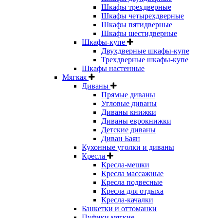
Шкафы трехдверные
Шкафы четырехдверные
Шкафы пятидверные
Шкафы шестидверные
Шкафы-купе
Двухдверные шкафы-купе
Трехдверные шкафы-купе
Шкафы настенные
Мягкая
Диваны
Прямые диваны
Угловые диваны
Диваны книжки
Диваны еврокнижки
Детские диваны
Диван Баян
Кухонные уголки и диваны
Кресла
Кресла-мешки
Кресла массажные
Кресла подвесные
Кресла для отдыха
Кресла-качалки
Банкетки и оттоманки
Пуфики мягкие