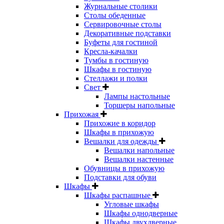
Журнальные столики
Столы обеденные
Сервировочные столы
Декоративные подставки
Буфеты для гостиной
Кресла-качалки
Тумбы в гостиную
Шкафы в гостиную
Стеллажи и полки
Свет
Лампы настольные
Торшеры напольные
Прихожая
Прихожие в коридор
Шкафы в прихожую
Вешалки для одежды
Вешалки напольные
Вешалки настенные
Обувницы в прихожую
Подставки для обуви
Шкафы
Шкафы распашные
Угловые шкафы
Шкафы однодверные
Шкафы двухдверные