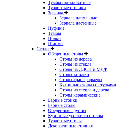
Тумбы прикроватные
Туалетные столики
Зеркала
Зеркала напольные
Зеркала настенные
Пуфики
Тумбы
Полки
Ширмы
Столы
Обеденные столы
Столы из дерева
Столы из стекла
Столы из ЛДСП и МДФ
Столы-книжки
Столы-трансформеры
Кухонные столы со стульями
Столы из стекла и дерева
Столы керамические
Барные стойки
Барные столы
Обеденные группы
Кухонные уголки со столом
Туалетные столы
Декоративные столики