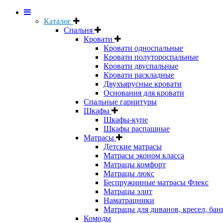
Каталог
Спальня
Кровати
Кровати односпальные
Кровати полутороспальные
Кровати двуспальные
Кровати раскладные
Двухъярусные кровати
Основания для кровати
Спальные гарнитуры
Шкафы
Шкафы-купе
Шкафы распашные
Матрасы
Детские матрасы
Матрасы эконом класса
Матрацы комфорт
Матрацы люкс
Беспружинные матрасы Флекс
Матрацы элит
Наматрацники
Матрацы для диванов, кресел, бан
Комоды