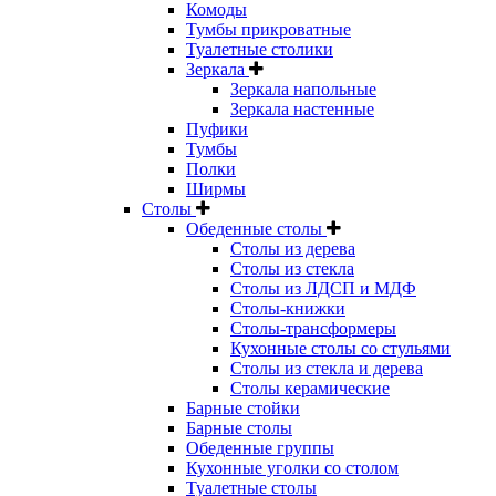
Комоды
Тумбы прикроватные
Туалетные столики
Зеркала
Зеркала напольные
Зеркала настенные
Пуфики
Тумбы
Полки
Ширмы
Столы
Обеденные столы
Столы из дерева
Столы из стекла
Столы из ЛДСП и МДФ
Столы-книжки
Столы-трансформеры
Кухонные столы со стульями
Столы из стекла и дерева
Столы керамические
Барные стойки
Барные столы
Обеденные группы
Кухонные уголки со столом
Туалетные столы