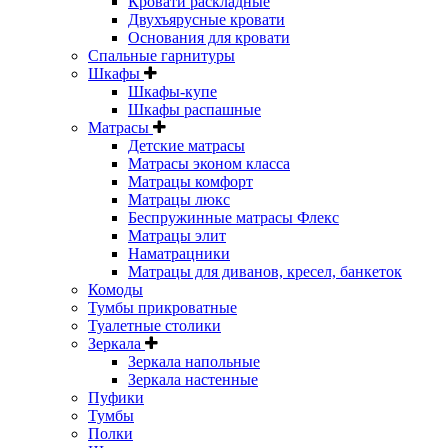
Кровати раскладные
Двухъярусные кровати
Основания для кровати
Спальные гарнитуры
Шкафы
Шкафы-купе
Шкафы распашные
Матрасы
Детские матрасы
Матрасы эконом класса
Матрацы комфорт
Матрацы люкс
Беспружинные матрасы Флекс
Матрацы элит
Наматрацники
Матрацы для диванов, кресел, банкеток
Комоды
Тумбы прикроватные
Туалетные столики
Зеркала
Зеркала напольные
Зеркала настенные
Пуфики
Тумбы
Полки