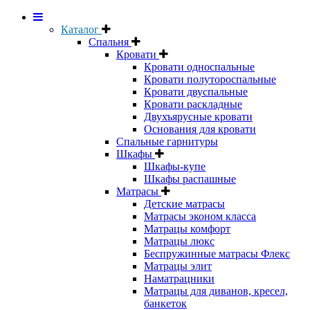
Каталог
Спальня
Кровати
Кровати односпальные
Кровати полутороспальные
Кровати двуспальные
Кровати раскладные
Двухъярусные кровати
Основания для кровати
Спальные гарнитуры
Шкафы
Шкафы-купе
Шкафы распашные
Матрасы
Детские матрасы
Матрасы эконом класса
Матрацы комфорт
Матрацы люкс
Беспружинные матрасы Флекс
Матрацы элит
Наматрацники
Матрацы для диванов, кресел,
банкеток