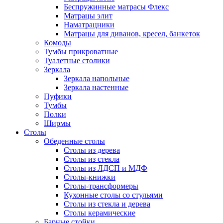
Беспружинные матрасы Флекс
Матрацы элит
Наматрацники
Матрацы для диванов, кресел, банкеток
Комоды
Тумбы прикроватные
Туалетные столики
Зеркала
Зеркала напольные
Зеркала настенные
Пуфики
Тумбы
Полки
Ширмы
Столы
Обеденные столы
Столы из дерева
Столы из стекла
Столы из ЛДСП и МДФ
Столы-книжки
Столы-трансформеры
Кухонные столы со стульями
Столы из стекла и дерева
Столы керамические
Барные стойки