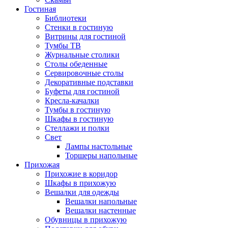
Гостиная
Библиотеки
Стенки в гостиную
Витрины для гостиной
Тумбы ТВ
Журнальные столики
Столы обеденные
Сервировочные столы
Декоративные подставки
Буфеты для гостиной
Кресла-качалки
Тумбы в гостиную
Шкафы в гостиную
Стеллажи и полки
Свет
Лампы настольные
Торшеры напольные
Прихожая
Прихожие в коридор
Шкафы в прихожую
Вешалки для одежды
Вешалки напольные
Вешалки настенные
Обувницы в прихожую