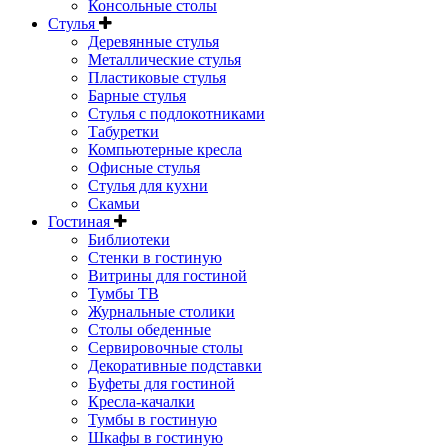
Консольные столы
Стулья
Деревянные стулья
Металлические стулья
Пластиковые стулья
Барные стулья
Стулья с подлокотниками
Табуретки
Компьютерные кресла
Офисные стулья
Стулья для кухни
Скамьи
Гостиная
Библиотеки
Стенки в гостиную
Витрины для гостиной
Тумбы ТВ
Журнальные столики
Столы обеденные
Сервировочные столы
Декоративные подставки
Буфеты для гостиной
Кресла-качалки
Тумбы в гостиную
Шкафы в гостиную