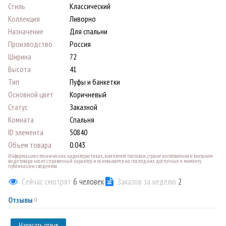
Стиль
Классический
Коллекция
Ливорно
Назначение
Для спальни
Производство
Россия
Ширина
72
Высота
41
Тип
Пуфы и банкетки
Основной цвет
Коричневый
Статус
Заказной
Комната
Спальня
ID элемента
50840
Объем товара
0.043
Информация о технических характеристиках, комплекте поставки, стране изготовления и внешнем
виде товара носит справочный характер и основывается на последних доступных к моменту
публикации сведениях
Сейчас смотрят
6
человек
Заказов за неделю
2
Отзывы
0
Написать отзыв